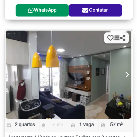
WhatsApp
Contatar
2 quartos
- suíte
1 vaga
57 m²