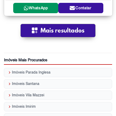
WhatsApp
Contatar
Imóveis Mais Procurados
keyboard_arrow_right
Imóveis Parada Inglesa
keyboard_arrow_right
Imóveis Santana
keyboard_arrow_right
Imóveis Vila Mazzei
keyboard_arrow_right
Imóveis Imirim