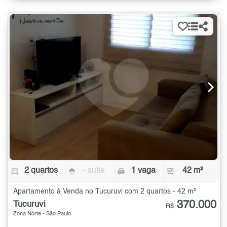
2 quartos
- suíte
1 vaga
42 m²
Apartamento à Venda no Tucuruvi com 2 quartos - 42 m²
370.000
Tucuruvi
R$
Zona Norte - São Paulo