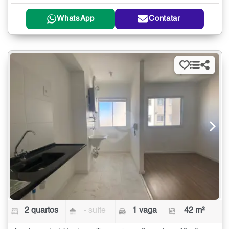
WhatsApp
Contatar
2 quartos
- suíte
1 vaga
42 m²