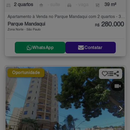
2 quartos
- suíte
- vaga
39 m²
Apartamento à Venda no Parque Mandaqui com 2 quartos - 39 m²
280.000
Parque Mandaqui
R$
Zona Norte - São Paulo
WhatsApp
Contatar
Oportunidade