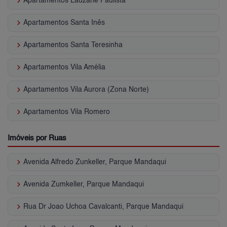
keyboard_arrow_right
Apartamentos Lauzane Paulista
keyboard_arrow_right
Apartamentos Santa Inês
keyboard_arrow_right
Apartamentos Santa Teresinha
keyboard_arrow_right
Apartamentos Vila Amélia
keyboard_arrow_right
Apartamentos Vila Aurora (Zona Norte)
keyboard_arrow_right
Apartamentos Vila Romero
Imóveis por Ruas
keyboard_arrow_right
Avenida Alfredo Zunkeller, Parque Mandaqui
keyboard_arrow_right
Avenida Zumkeller, Parque Mandaqui
keyboard_arrow_right
Rua Dr Joao Uchoa Cavalcanti, Parque Mandaqui