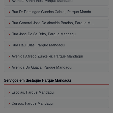
keyboard_arrow_right
Avenida Santa Ines, Parque Mandaqui
keyboard_arrow_right
Rua Dr Domingos Guedes Cabral, Parque Mandaqui
keyboard_arrow_right
Rua General Jose De Almeida Botelho, Parque Mandaqui
keyboard_arrow_right
Rua Jose De Sa Brito, Parque Mandaqui
keyboard_arrow_right
Rua Raul Dias, Parque Mandaqui
keyboard_arrow_right
Avenida Alfredo Zunkeller, Parque Mandaqui
keyboard_arrow_right
Avenida Do Guaca, Parque Mandaqui
Serviços em destaque Parque Mandaqui
keyboard_arrow_right
Escolas, Parque Mandaqui
keyboard_arrow_right
Cursos, Parque Mandaqui