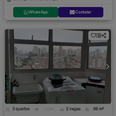
WhatsApp
Contatar
3 quartos
- suíte
2 vagas
98 m²