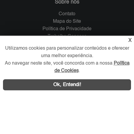
Sobre nós
Contato
Mapa do Site
Política de Privacidade
Trabalhe Conosco
X
Utilizamos cookies para personalizar conteúdos e oferecer
Verificada por
uma melhor experiência.
Ao navegar neste site, você concorda com a nossa
Política
Redes Sociais
de Cookies
.
Ok, Entendi!
Área exclusiva aos anunciantes,