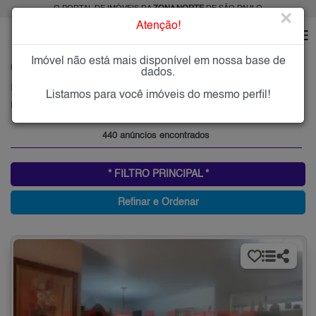
O PORTAL DE IMÓVEIS DA
ZONA NORTE
DE SÃO PAULO
×
Atenção!
Imóvel não está mais disponível em nossa base de
HOME
ZONA NORTE
COMPRAR
PARQUE MANDAQUI
dados.
Imóveis à Venda no Parque Mandaqui, Zona Norte de São Paulo
Listamos para você imóveis do mesmo perfil!
Parque Mandaqui, Zona Norte
440 anúncios encontrados
* FILTRO PRINCIPAL *
Refinar e Ordenar