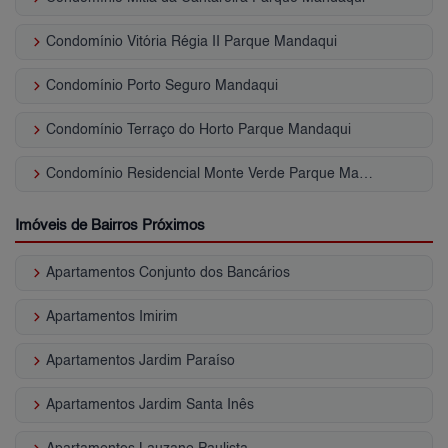
keyboard_arrow_right
Condomínio Vitória Régia II Parque Mandaqui
keyboard_arrow_right
Condomínio Porto Seguro Mandaqui
keyboard_arrow_right
Condomínio Terraço do Horto Parque Mandaqui
keyboard_arrow_right
Condomínio Residencial Monte Verde Parque Mandaqui
Imóveis de Bairros Próximos
keyboard_arrow_right
Apartamentos Conjunto dos Bancários
keyboard_arrow_right
Apartamentos Imirim
keyboard_arrow_right
Apartamentos Jardim Paraíso
keyboard_arrow_right
Apartamentos Jardim Santa Inês