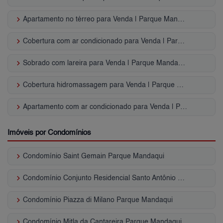
keyboard_arrow_right
Apartamento no térreo para Venda | Parque Mandaqui
keyboard_arrow_right
Cobertura com ar condicionado para Venda | Parque Mandaqui
keyboard_arrow_right
Sobrado com lareira para Venda | Parque Mandaqui
keyboard_arrow_right
Cobertura hidromassagem para Venda | Parque Mandaqui
keyboard_arrow_right
Apartamento com ar condicionado para Venda | Parque Mandaqui
Imóveis por Condomínios
keyboard_arrow_right
Condomínio Saint Gemain Parque Mandaqui
keyboard_arrow_right
Condomínio Conjunto Residencial Santo Antônio Parque Mandaqui
keyboard_arrow_right
Condomínio Piazza di Milano Parque Mandaqui
keyboard_arrow_right
Condomínio Mitla da Cantareira Parque Mandaqui