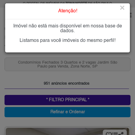
O PORTAL DE IMÓVEIS DA
ZONA NORTE
DE SÃO PAULO
×
Atenção!
Imóvel não está mais disponível em nossa base de
HOME
ZONA NORTE
COMPRAR
JARDIM SÃO PAULO
dados.
Imóveis à Venda no Jardim São Paulo, Zona Norte de São Paulo
Listamos para você imóveis do mesmo perfil!
Jardim São Paulo (Zona Norte), Zona Norte
Condomínios Fechados 3 Quartos Jardim São Paulo para
Venda, Zona Norte, SP
951 anúncios encontrados
* FILTRO PRINCIPAL *
Refinar e Ordenar