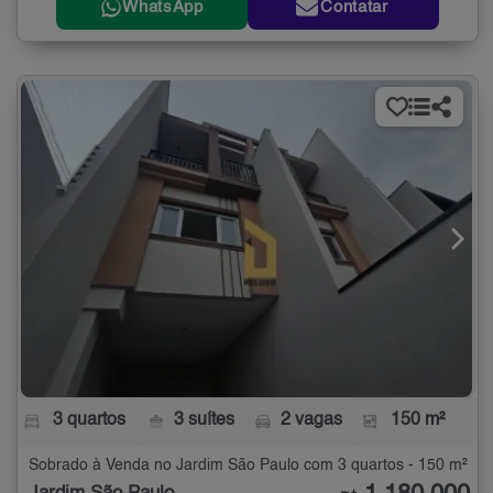
WhatsApp
Contatar
3 quartos
3 suítes
2 vagas
150 m²
Sobrado à Venda no Jardim São Paulo com 3 quartos - 150 m²