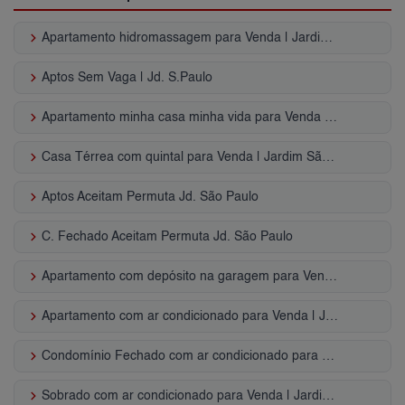
keyboard_arrow_right
Apartamento hidromassagem para Venda | Jardim São Paulo
keyboard_arrow_right
Aptos Sem Vaga | Jd. S.Paulo
keyboard_arrow_right
Apartamento minha casa minha vida para Venda | Jardim São Paulo
keyboard_arrow_right
Casa Térrea com quintal para Venda | Jardim São Paulo
keyboard_arrow_right
Aptos Aceitam Permuta Jd. São Paulo
keyboard_arrow_right
C. Fechado Aceitam Permuta Jd. São Paulo
keyboard_arrow_right
Apartamento com depósito na garagem para Venda | Jardim São Paulo
keyboard_arrow_right
Apartamento com ar condicionado para Venda | Jardim São Paulo
keyboard_arrow_right
Condomínio Fechado com ar condicionado para Venda | Jardim São Paulo
keyboard_arrow_right
Sobrado com ar condicionado para Venda | Jardim São Paulo