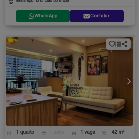
Endereço no círculo do mapa
WhatsApp
Contatar
1 quarto
- suíte
1 vaga
42 m²