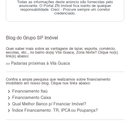
Todas as informações deste anúncio são fornecidas pelo
anunciante.
O Portal ZN Imóvel fica isento de qualquer
responsabilidade.
Creci - Procure sempre um corretor
credenciado.
Blog do Grupo SP Imóvel
Quer saber mais sobre as vantagens de lazer, esporte, comércio,
escolas, etc., no bairro do(a) Vila Guaca, Zona Norte? Clique no(s)
link(s) abaixo:
Padarias próximas à Vila Guaca
>>
Confira a ampla pesquisa que realizamos sobre financiamento
imobiliário em nosso blog. Clique nos links abaixo:
keyboard_arrow_right
Financiamento Itaú
keyboard_arrow_right
Financiamento Caixa
keyboard_arrow_right
Qual Melhor Banco p/ Financiar Imóvel?
keyboard_arrow_right
Índice Financamento: TR, IPCA ou Poupança?