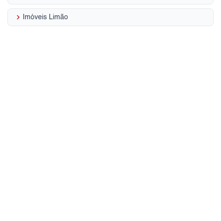
keyboard_arrow_right
Imóveis Limão