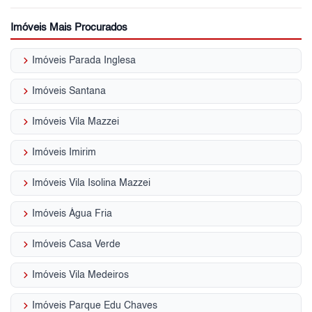
Imóveis Mais Procurados
keyboard_arrow_right
Imóveis Parada Inglesa
keyboard_arrow_right
Imóveis Santana
keyboard_arrow_right
Imóveis Vila Mazzei
keyboard_arrow_right
Imóveis Imirim
keyboard_arrow_right
Imóveis Vila Isolina Mazzei
keyboard_arrow_right
Imóveis Água Fria
keyboard_arrow_right
Imóveis Casa Verde
keyboard_arrow_right
Imóveis Vila Medeiros
keyboard_arrow_right
Imóveis Parque Edu Chaves