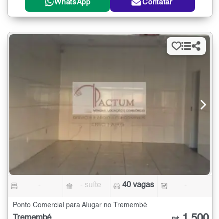
WhatsApp
Contatar
-
- suíte
40 vagas
-
Ponto Comercial para Alugar no Tremembé
1.500
Tremembé