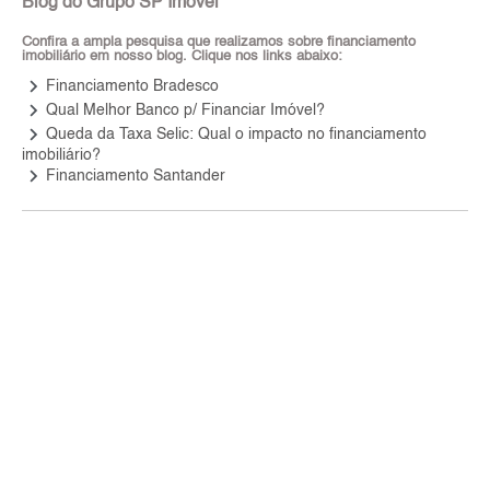
Blog do Grupo SP Imóvel
Confira a ampla pesquisa que realizamos sobre financiamento
imobiliário em nosso blog. Clique nos links abaixo:
keyboard_arrow_right
Financiamento Bradesco
keyboard_arrow_right
Qual Melhor Banco p/ Financiar Imóvel?
keyboard_arrow_right
Queda da Taxa Selic: Qual o impacto no financiamento
imobiliário?
keyboard_arrow_right
Financiamento Santander