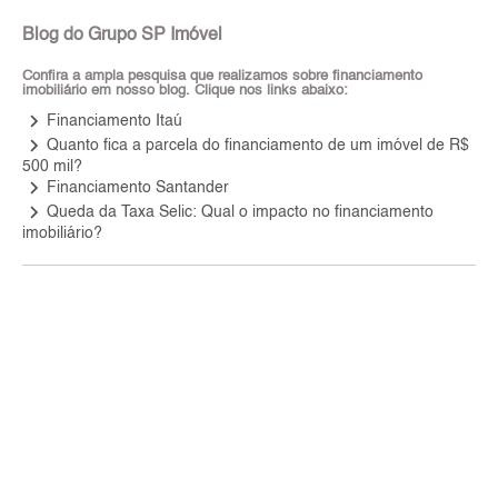
Blog do Grupo SP Imóvel
Confira a ampla pesquisa que realizamos sobre financiamento
imobiliário em nosso blog. Clique nos links abaixo:
keyboard_arrow_right
Financiamento Itaú
keyboard_arrow_right
Quanto fica a parcela do financiamento de um imóvel de R$
500 mil?
keyboard_arrow_right
Financiamento Santander
keyboard_arrow_right
Queda da Taxa Selic: Qual o impacto no financiamento
imobiliário?