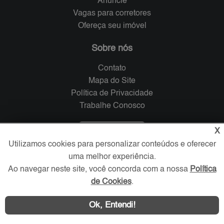
Anuncie
Vagas para corretores
Ofereça seu imóvel
Sobre nós
Contato
Mapa do Site
Política de Privacidade
Trabalhe Conosco
Verificada por
X
Utilizamos cookies para personalizar conteúdos e oferecer
uma melhor experiência.
Redes Sociais
Ao navegar neste site, você concorda com a nossa
Política
de Cookies
.
Ok, Entendi!