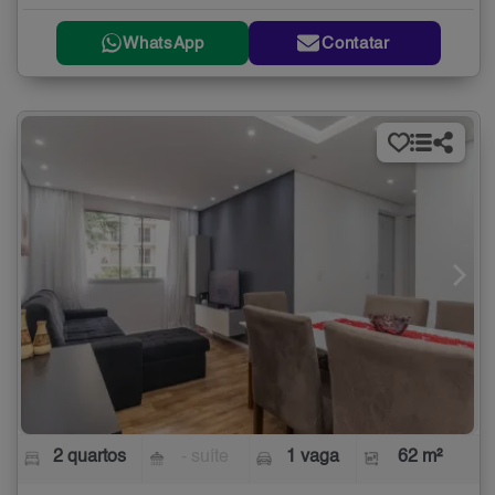
WhatsApp
Contatar
2 quartos
- suíte
1 vaga
62 m²