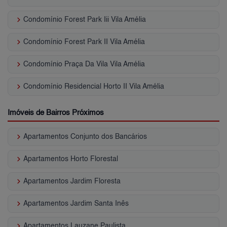
keyboard_arrow_right
Condomínio Forest Park Iii Vila Amélia
keyboard_arrow_right
Condomínio Forest Park II Vila Amélia
keyboard_arrow_right
Condomínio Praça Da Vila Vila Amélia
keyboard_arrow_right
Condomínio Residencial Horto II Vila Amélia
Imóveis de Bairros Próximos
keyboard_arrow_right
Apartamentos Conjunto dos Bancários
keyboard_arrow_right
Apartamentos Horto Florestal
keyboard_arrow_right
Apartamentos Jardim Floresta
keyboard_arrow_right
Apartamentos Jardim Santa Inês
keyboard_arrow_right
Apartamentos Lauzane Paulista