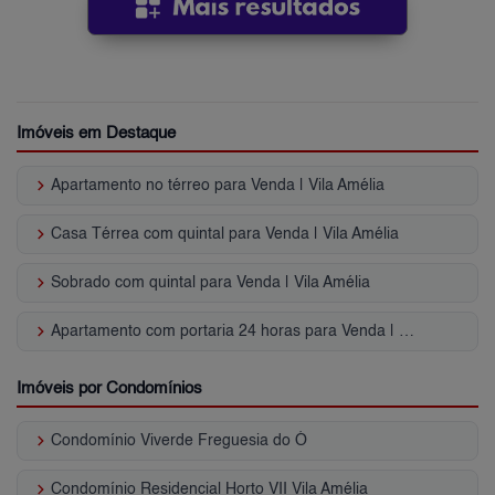
Imóveis em Destaque
keyboard_arrow_right
Apartamento no térreo para Venda | Vila Amélia
keyboard_arrow_right
Casa Térrea com quintal para Venda | Vila Amélia
keyboard_arrow_right
Sobrado com quintal para Venda | Vila Amélia
keyboard_arrow_right
Apartamento com portaria 24 horas para Venda | Vila Amélia
Imóveis por Condomínios
keyboard_arrow_right
Condomínio Viverde Freguesia do Ó
keyboard_arrow_right
Condomínio Residencial Horto VII Vila Amélia