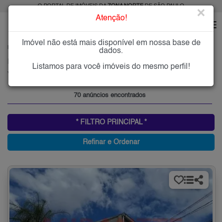
O PORTAL DE IMÓVEIS DA
ZONA NORTE
DE SÃO PAULO
×
Atenção!
Imóvel não está mais disponível em nossa base de
HOME
ZONA NORTE
COMPRAR
VILA AMÉLIA
dados.
Imóveis à Venda na Vila Amélia, Zona Norte de São Paulo
Listamos para você imóveis do mesmo perfil!
Vila Amélia, Zona Norte
70 anúncios encontrados
* FILTRO PRINCIPAL *
Refinar e Ordenar