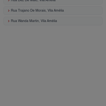
keyboard_arrow_right
Rua Dez De Maio, Vila Amélia
keyboard_arrow_right
Rua Trajano De Morais, Vila Amélia
keyboard_arrow_right
Rua Wanda Martin, Vila Amélia