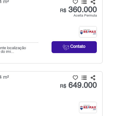
4 m²
360.000
R$
Aceita Permuta
Contato
ente localização
do imi...
4 m²
649.000
R$