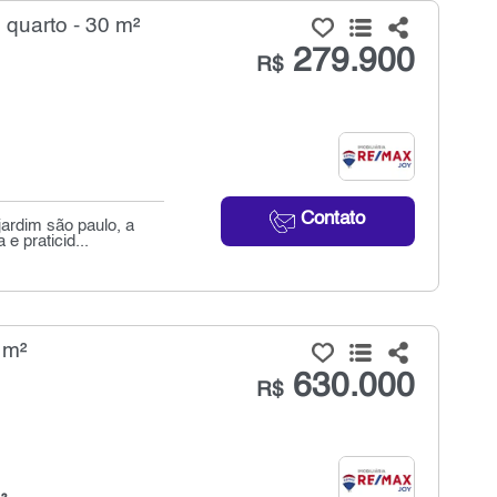
quarto - 30 m²
279.900
R$
Contato
jardim são paulo, a
 praticid...
 m²
630.000
R$