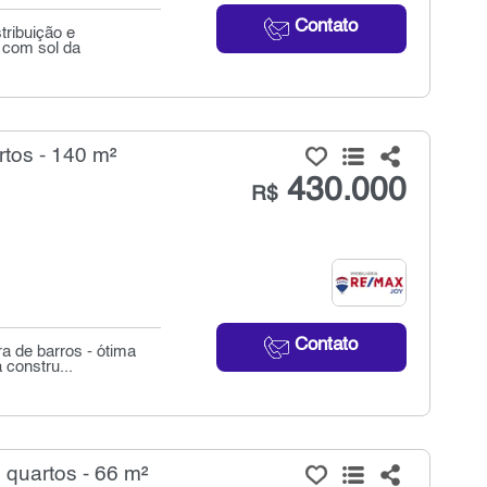
Contato
tribuição e
, com sol da
tos - 140 m²
430.000
R$
Contato
a de barros - ótima
 constru...
quartos - 66 m²