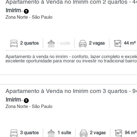
Apartamento à Venda no Imirim com 2 quartos - 4
Imirim
-
Zona Norte - São Paulo
2 quartos
- suíte
2 vagas
44 m²
Apartamento à venda no imirim - conforto, lazer completo e excel
excelente oportunidade para morar ou investir no tradicional bairro 
Apartamento à Venda no Imirim com 3 quartos - 9
Imirim
-
Zona Norte - São Paulo
3 quartos
1 suíte
2 vagas
94 m²