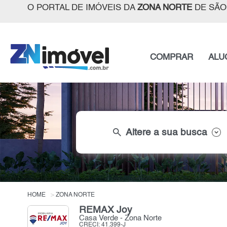
O PORTAL DE IMÓVEIS DA
ZONA NORTE
DE SÃO
COMPRAR
ALU
search
Altere a sua busca
HOME
ZONA NORTE
REMAX Joy
Casa Verde - Zona Norte
CRECI: 41.399-J