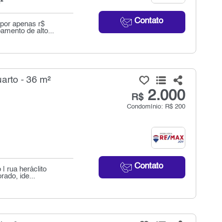
²
Contato
 por apenas r$
mento de alto...
arto - 36 m²
2.000
R$
Condomínio: R$ 200
Contato
| rua heráclito
ado, ide...