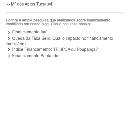
M² dos Aptos Tucuruvi
>>
Confira a ampla pesquisa que realizamos sobre financiamento
imobiliário em nosso blog. Clique nos links abaixo:
keyboard_arrow_right
Financiamento Itaú
keyboard_arrow_right
Queda da Taxa Selic: Qual o impacto no financiamento
imobiliário?
keyboard_arrow_right
Índice Financamento: TR, IPCA ou Poupança?
keyboard_arrow_right
Financiamento Santander