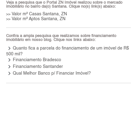
Veja a pesquisa que o Portal ZN Imóvel realizou sobre o mercado
imobiliário no bairro da(o) Santana. Clique no(s) link(s) abaixo:
Valor m² Casas Santana, ZN
>>
Valor m² Aptos Santana, ZN
>>
Confira a ampla pesquisa que realizamos sobre financiamento
imobiliário em nosso blog. Clique nos links abaixo:
keyboard_arrow_right
Quanto fica a parcela do financiamento de um imóvel de R$
500 mil?
keyboard_arrow_right
Financiamento Bradesco
keyboard_arrow_right
Financiamento Santander
keyboard_arrow_right
Qual Melhor Banco p/ Financiar Imóvel?