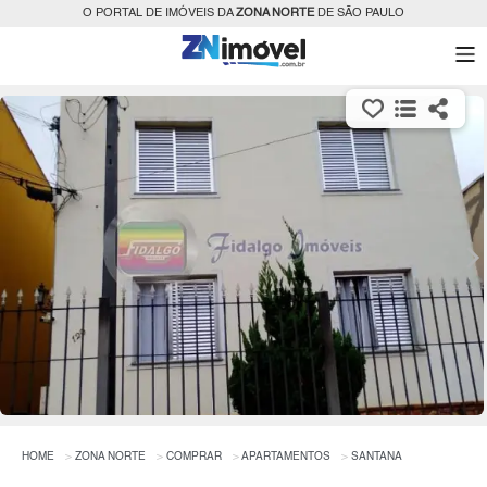
O PORTAL DE IMÓVEIS DA
ZONA NORTE
DE SÃO PAULO
HOME
ZONA NORTE
COMPRAR
APARTAMENTOS
SANTANA