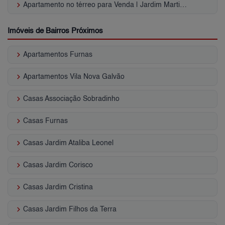
keyboard_arrow_right
Apartamento no térreo para Venda | Jardim Martins Silva
Imóveis de Bairros Próximos
keyboard_arrow_right
Apartamentos Furnas
keyboard_arrow_right
Apartamentos Vila Nova Galvão
keyboard_arrow_right
Casas Associação Sobradinho
keyboard_arrow_right
Casas Furnas
keyboard_arrow_right
Casas Jardim Ataliba Leonel
keyboard_arrow_right
Casas Jardim Corisco
keyboard_arrow_right
Casas Jardim Cristina
keyboard_arrow_right
Casas Jardim Filhos da Terra