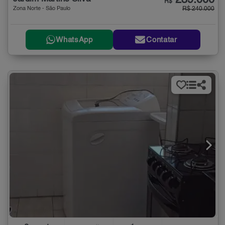
239.000
R$
Zona Norte - São Paulo
R$ 240.000
WhatsApp
Contatar