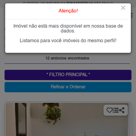
O PORTAL DE IMÓVEIS DA
ZONA NORTE
DE SÃO PAULO
×
Atenção!
Imóvel não está mais disponível em nossa base de
HOME
ZONA NORTE
COMPRAR
JARDIM MARTINS SILVA
dados.
Imóveis à Venda no Jardim Martins Silva, Zona Norte de São Paulo
Listamos para você imóveis do mesmo perfil!
Jardim Martins Silva, Zona Norte
12 anúncios encontrados
* FILTRO PRINCIPAL *
Refinar e Ordenar