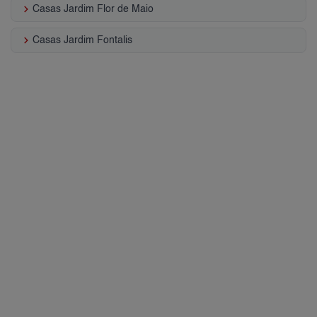
keyboard_arrow_right
Casas Jardim Flor de Maio
keyboard_arrow_right
Casas Jardim Fontalis