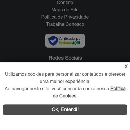
Contato
Mapa do Site
Política de Privacidade
Trabalhe Conosco
Verificada por
Redes Sociais
X
Utilizamos cookies para personalizar conteúdos e oferecer
uma melhor experiência.
Ao navegar neste site, você concorda com a nossa
Política
de Cookies
.
Ok, Entendi!
Área exclusiva aos anunciantes,
acesse sua conta: