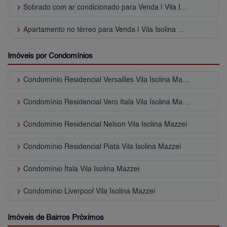
keyboard_arrow_right
Sobrado com ar condicionado para Venda | Vila Isolina Mazzei
keyboard_arrow_right
Apartamento no térreo para Venda | Vila Isolina Mazzei
Imóveis por Condomínios
keyboard_arrow_right
Condomínio Residencial Versailles Vila Isolina Mazzei
keyboard_arrow_right
Condomínio Residencial Vero Itala Vila Isolina Mazzei
keyboard_arrow_right
Condomínio Residencial Nelson Vila Isolina Mazzei
keyboard_arrow_right
Condomínio Residencial Piatá Vila Isolina Mazzei
keyboard_arrow_right
Condomínio Ítala Vila Isolina Mazzei
keyboard_arrow_right
Condomínio Liverpool Vila Isolina Mazzei
Imóveis de Bairros Próximos