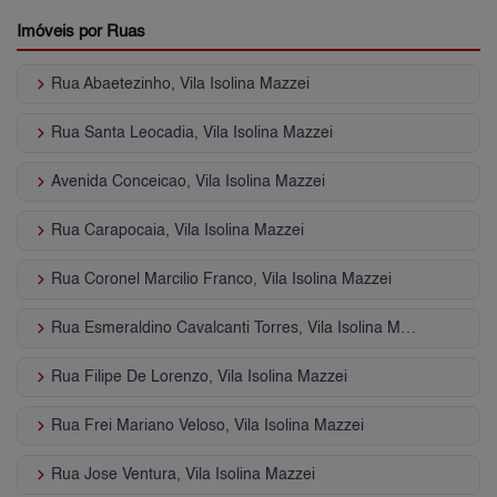
Imóveis por Ruas
keyboard_arrow_right
Rua Abaetezinho, Vila Isolina Mazzei
keyboard_arrow_right
Rua Santa Leocadia, Vila Isolina Mazzei
keyboard_arrow_right
Avenida Conceicao, Vila Isolina Mazzei
keyboard_arrow_right
Rua Carapocaia, Vila Isolina Mazzei
keyboard_arrow_right
Rua Coronel Marcilio Franco, Vila Isolina Mazzei
keyboard_arrow_right
Rua Esmeraldino Cavalcanti Torres, Vila Isolina Mazzei
keyboard_arrow_right
Rua Filipe De Lorenzo, Vila Isolina Mazzei
keyboard_arrow_right
Rua Frei Mariano Veloso, Vila Isolina Mazzei
keyboard_arrow_right
Rua Jose Ventura, Vila Isolina Mazzei