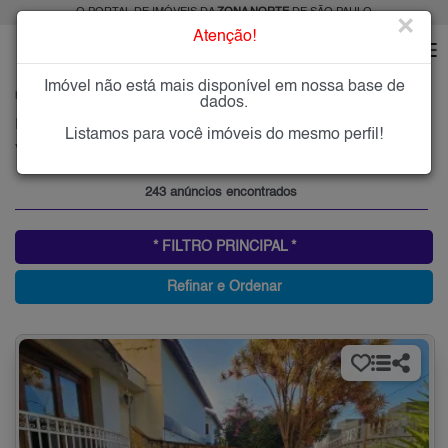
O PORTAL DE IMÓVEIS DA
ZONA NORTE
DE SÃO PAULO
×
Atenção!
Imóvel não está mais disponível em nossa base de
HOME
ZONA NORTE
COMPRAR
VILA ISOLINA MAZZEI
dados.
Imóveis à Venda na Vila Isolina Mazzei, Zona Norte de São Paulo
Listamos para você imóveis do mesmo perfil!
Vila Isolina Mazzei, Zona Norte
243 anúncios encontrados
* FILTRO PRINCIPAL *
Refinar e Ordenar