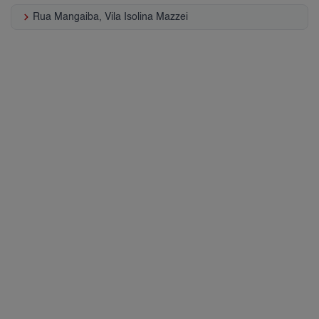
keyboard_arrow_right
Rua Mangaiba, Vila Isolina Mazzei