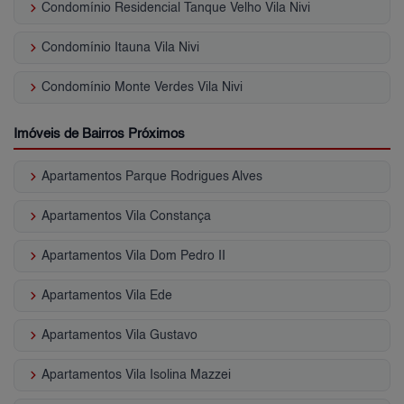
keyboard_arrow_right
Condomínio Residencial Tanque Velho Vila Nivi
keyboard_arrow_right
Condomínio Itauna Vila Nivi
keyboard_arrow_right
Condomínio Monte Verdes Vila Nivi
Imóveis de Bairros Próximos
keyboard_arrow_right
Apartamentos Parque Rodrigues Alves
keyboard_arrow_right
Apartamentos Vila Constança
keyboard_arrow_right
Apartamentos Vila Dom Pedro II
keyboard_arrow_right
Apartamentos Vila Ede
keyboard_arrow_right
Apartamentos Vila Gustavo
keyboard_arrow_right
Apartamentos Vila Isolina Mazzei