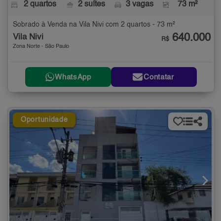
2 quartos
2 suítes
3 vagas
73 m²
Sobrado à Venda na Vila Nivi com 2 quartos - 73 m²
640.000
Vila Nivi
R$
Zona Norte - São Paulo
WhatsApp
Contatar
Oportunidade