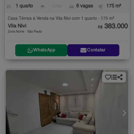
1 quarto
- suíte
6 vagas
175 m²
Casa Térrea à Venda na Vila Nivi com 1 quarto - 175 m²
383.000
Vila Nivi
R$
Zona Norte - São Paulo
WhatsApp
Contatar