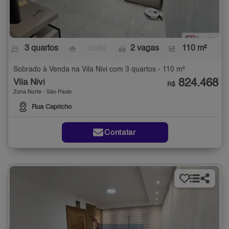
3 quartos
- suíte
2 vagas
110 m²
Sobrado à Venda na Vila Nivi com 3 quartos - 110 m²
824.468
Vila Nivi
R$
Zona Norte - São Paulo
Rua Capricho
Contatar