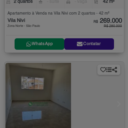
2 quartos
- suíte
- vaga
42 m²
Apartamento à Venda na Vila Nivi com 2 quartos - 42 m²
269.000
Vila Nivi
R$
Zona Norte - São Paulo
R$ 280.000
WhatsApp
Contatar