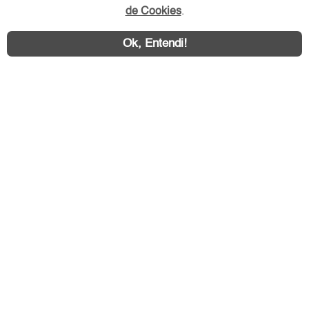
de Cookies
.
Ok, Entendi!
Área exclusiva aos anunciantes,
acesse sua conta: