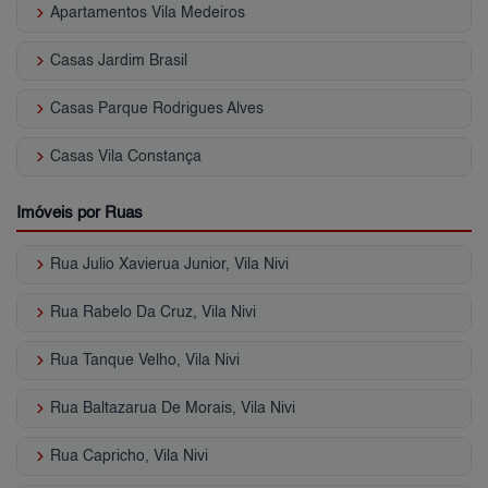
keyboard_arrow_right
Apartamentos Vila Medeiros
keyboard_arrow_right
Casas Jardim Brasil
keyboard_arrow_right
Casas Parque Rodrigues Alves
keyboard_arrow_right
Casas Vila Constança
Imóveis por Ruas
keyboard_arrow_right
Rua Julio Xavierua Junior, Vila Nivi
keyboard_arrow_right
Rua Rabelo Da Cruz, Vila Nivi
keyboard_arrow_right
Rua Tanque Velho, Vila Nivi
keyboard_arrow_right
Rua Baltazarua De Morais, Vila Nivi
keyboard_arrow_right
Rua Capricho, Vila Nivi