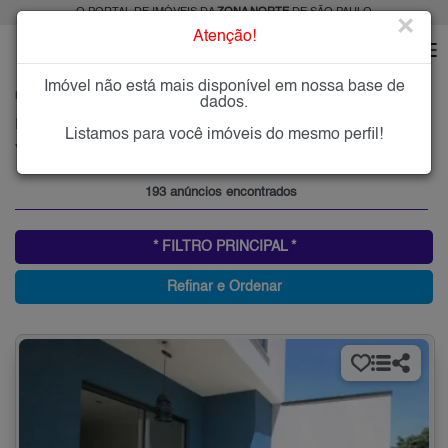
O PORTAL DE IMÓVEIS DA
ZONA NORTE
DE SÃO PAULO
×
Atenção!
Imóvel não está mais disponível em nossa base de
HOME
ZONA NORTE
COMPRAR
VILA NIVI
dados.
Imóveis à Venda na Vila Nivi, Zona Norte de São Paulo
Listamos para você imóveis do mesmo perfil!
Vila Nivi, Zona Norte
193 anúncios encontrados
* FILTRO PRINCIPAL *
Refinar e Ordenar