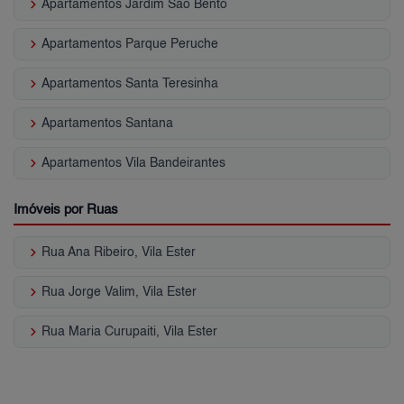
keyboard_arrow_right
Apartamentos Jardim São Bento
keyboard_arrow_right
Apartamentos Parque Peruche
keyboard_arrow_right
Apartamentos Santa Teresinha
keyboard_arrow_right
Apartamentos Santana
keyboard_arrow_right
Apartamentos Vila Bandeirantes
Imóveis por Ruas
keyboard_arrow_right
Rua Ana Ribeiro, Vila Ester
keyboard_arrow_right
Rua Jorge Valim, Vila Ester
keyboard_arrow_right
Rua Maria Curupaiti, Vila Ester