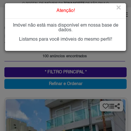
O PORTAL DE IMÓVEIS DA
ZONA NORTE
DE SÃO PAULO
×
Atenção!
Imóvel não está mais disponível em nossa base de
HOME
ZONA NORTE
COMPRAR
VILA ESTER
dados.
Imóveis à Venda na Vila Ester, Zona Norte de São Paulo
Listamos para você imóveis do mesmo perfil!
Vila Ester (Zona Norte), Zona Norte
100 anúncios encontrados
* FILTRO PRINCIPAL *
Refinar e Ordenar