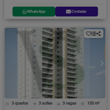
WhatsApp
Contatar
3 quartos
3 suítes
3 vagas
133 m²