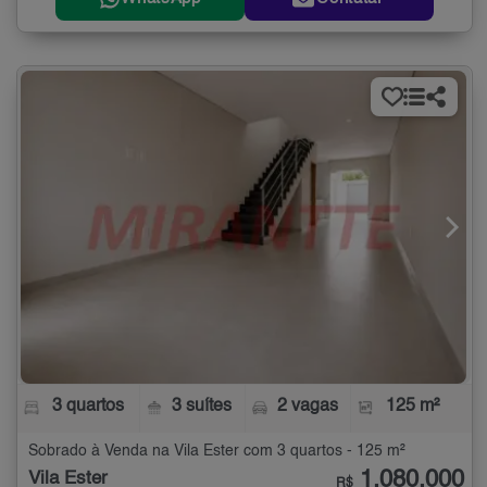
3 quartos
3 suítes
2 vagas
125 m²
Sobrado à Venda na Vila Ester com 3 quartos - 125 m²
1.080.000
Vila Ester
R$