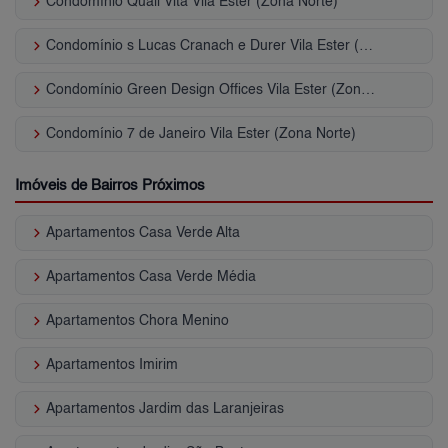
keyboard_arrow_right
Condomínio Quali Vita Vila Ester (Zona Norte)
keyboard_arrow_right
Condomínio s Lucas Cranach e Durer Vila Ester (Zona Norte)
keyboard_arrow_right
Condomínio Green Design Offices Vila Ester (Zona Norte)
keyboard_arrow_right
Condomínio 7 de Janeiro Vila Ester (Zona Norte)
Imóveis de Bairros Próximos
keyboard_arrow_right
Apartamentos Casa Verde Alta
keyboard_arrow_right
Apartamentos Casa Verde Média
keyboard_arrow_right
Apartamentos Chora Menino
keyboard_arrow_right
Apartamentos Imirim
keyboard_arrow_right
Apartamentos Jardim das Laranjeiras