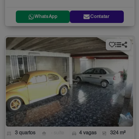
WhatsApp
Contatar
3 quartos
- suíte
4 vagas
324 m²