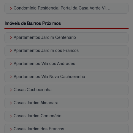
keyboard_arrow_right
Condomínio Residencial Portal da Casa Verde Vila Dionisia
Imóveis de Bairros Próximos
keyboard_arrow_right
Apartamentos Jardim Centenário
keyboard_arrow_right
Apartamentos Jardim dos Francos
keyboard_arrow_right
Apartamentos Vila dos Andrades
keyboard_arrow_right
Apartamentos Vila Nova Cachoeirinha
keyboard_arrow_right
Casas Cachoeirinha
keyboard_arrow_right
Casas Jardim Almanara
keyboard_arrow_right
Casas Jardim Centenário
keyboard_arrow_right
Casas Jardim dos Francos