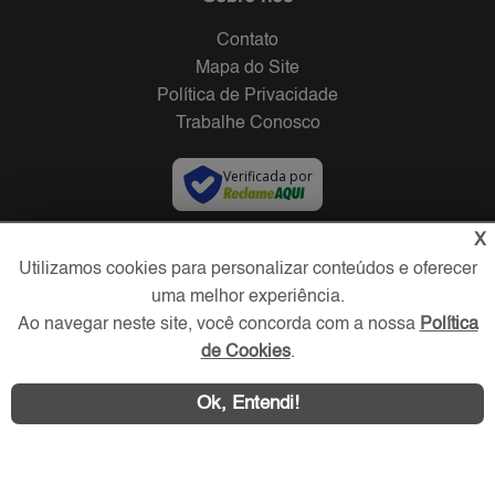
Contato
Mapa do Site
Política de Privacidade
Trabalhe Conosco
Verificada por
X
Redes Sociais
Utilizamos cookies para personalizar conteúdos e oferecer
uma melhor experiência.
Ao navegar neste site, você concorda com a nossa
Política
de Cookies
.
Ok, Entendi!
Área exclusiva aos anunciantes,