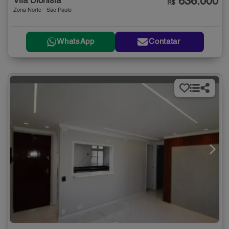
636.000
Vila Dionisia
R$
Zona Norte - São Paulo
WhatsApp
Contatar