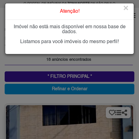
O PORTAL DE IMÓVEIS DA
ZONA NORTE
DE SÃO PAULO
×
Atenção!
Imóvel não está mais disponível em nossa base de
HOME
ZONA NORTE
COMPRAR
VILA DIONISIA
dados.
Imóveis à Venda na Vila Dionisia, Zona Norte de São Paulo
Listamos para você imóveis do mesmo perfil!
Vila Dionisia, Zona Norte
18 anúncios encontrados
* FILTRO PRINCIPAL *
Refinar e Ordenar