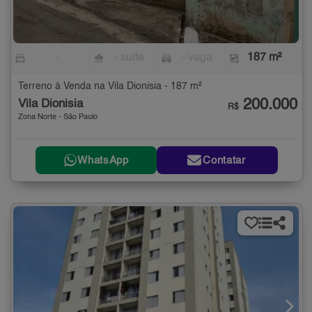
-
- suíte
- vaga
187 m²
Terreno à Venda na Vila Dionisia - 187 m²
200.000
Vila Dionisia
R$
Zona Norte - São Paulo
WhatsApp
Contatar