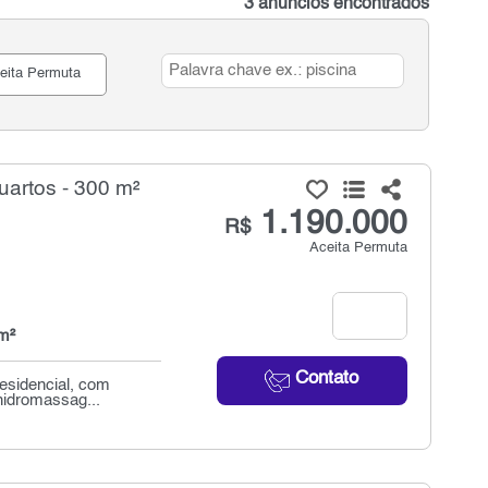
3 anúncios encontrados
eita Permuta
uartos - 300 m²
1.190.000
R$
Aceita Permuta
m²
Contato
residencial, com
hidromassag...