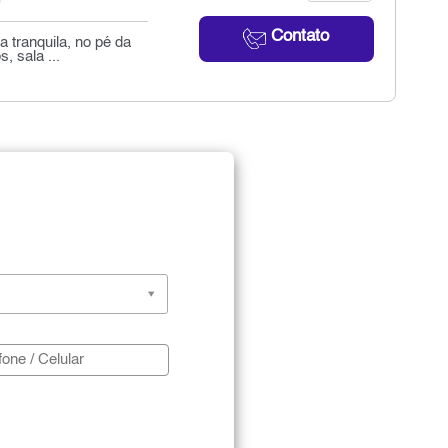
Contato
 tranquila, no pé da
, sala ...