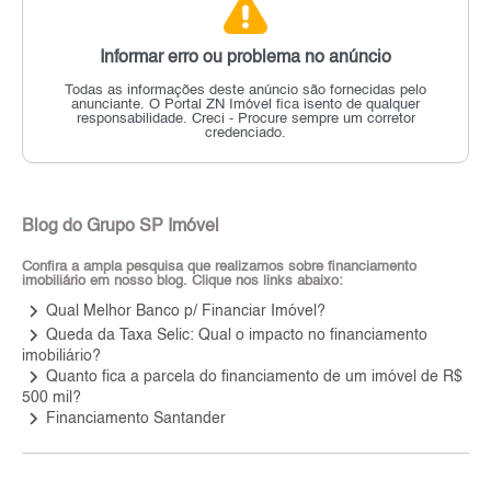
Informar erro ou problema no anúncio
Todas as informações deste anúncio são fornecidas pelo
anunciante.
O Portal ZN Imóvel fica isento de qualquer
responsabilidade.
Creci - Procure sempre um corretor
credenciado.
Blog do Grupo SP Imóvel
Confira a ampla pesquisa que realizamos sobre financiamento
imobiliário em nosso blog. Clique nos links abaixo:
keyboard_arrow_right
Qual Melhor Banco p/ Financiar Imóvel?
keyboard_arrow_right
Queda da Taxa Selic: Qual o impacto no financiamento
imobiliário?
keyboard_arrow_right
Quanto fica a parcela do financiamento de um imóvel de R$
500 mil?
keyboard_arrow_right
Financiamento Santander