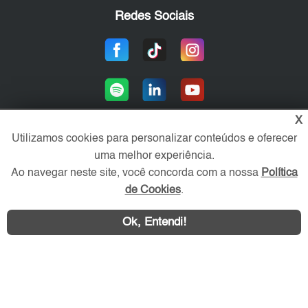
Redes Sociais
X
Utilizamos cookies para personalizar conteúdos e oferecer
uma melhor experiência.
Área exclusiva aos anunciantes,
acesse sua conta:
Ao navegar neste site, você concorda com a nossa
Política
de Cookies
.
Ok, Entendi!
WhatsApp
Contatar