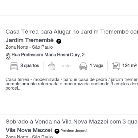
Casa Térrea para Alugar no Jardim Tremembé com
Jardim Tremembé
-
Zona Norte - São Paulo
Rua Professora Maria Hosni Cury, 2
3 quartos
- suíte
1 vaga
124 m²
Casa térrea - modernizada - parque casa de pedra / jardim trem
completamente reformada e modernizada contendo 3 amplos dorm
porcel...
Sobrado à Venda na Vila Nova Mazzei com 3 quar
Vila Nova Mazzei
-
Próximo Jaçanã
Zona Norte - São Paulo