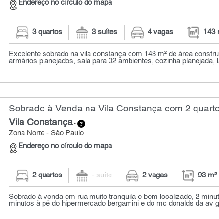
Endereço no círculo do mapa
3 quartos
3 suítes
4 vagas
143 
Excelente sobrado na vila constança com 143 m² de área constru
armários planejados, sala para 02 ambientes, cozinha planejada, l
Sobrado à Venda na Vila Constança com 2 quarto
Vila Constança
-
Zona Norte - São Paulo
Endereço no círculo do mapa
2 quartos
- suíte
2 vagas
93 m²
Sobrado à venda em rua muito tranquila e bem localizado, 2 minut
minutos à pé do hipermercado bergamini e do mc donalds da av gu