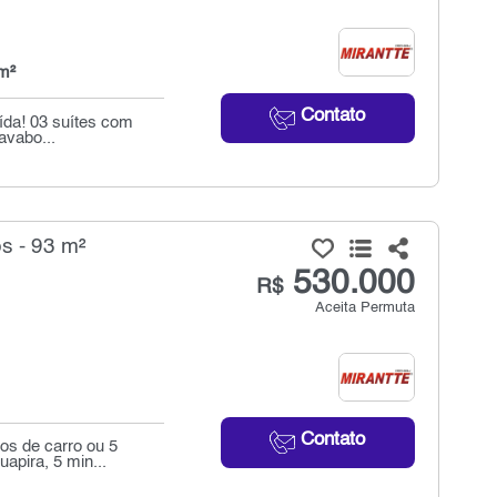
m²
Contato
ída! 03 suítes com
avabo...
s - 93 m²
530.000
R$
Aceita Permuta
Contato
os de carro ou 5
apira, 5 min...