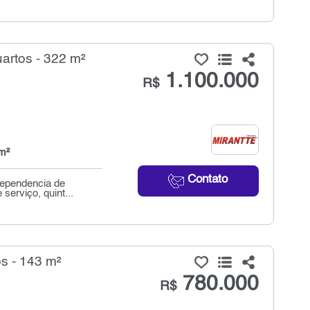
artos - 322 m²
1.100.000
R$
m²
Contato
dependencia de
serviço, quint...
s - 143 m²
780.000
R$