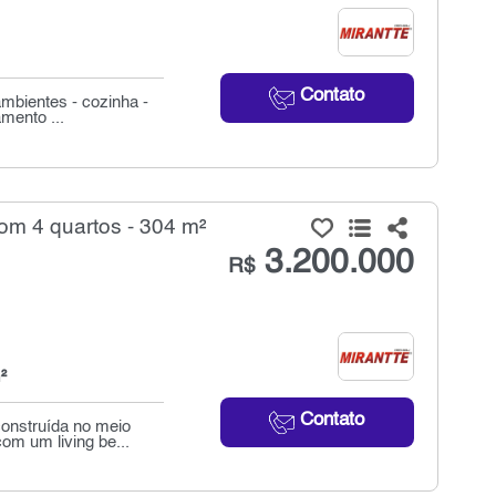
Contato
ambientes - cozinha -
mento ...
m 4 quartos - 304 m²
3.200.000
R$
²
Contato
construída no meio
m um living be...