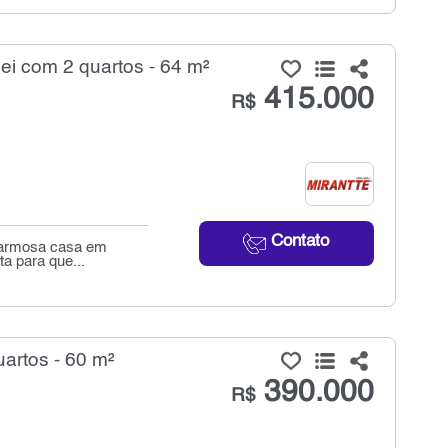
i com 2 quartos - 64 m²
415.000
R$
Contato
charmosa casa em
ta para que...
artos - 60 m²
390.000
R$