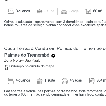
3 quartos
- suíte
- vaga
60 m²
Ótima localização - apartamento com 3 dormitórios - sala para 2 
banheiro - área de serviço. venha conhecer esse excelente aparta
Casa Térrea à Venda em Palmas do Tremembé co
Palmas do Tremembé
-
Zona Norte - São Paulo
Endereço no círculo do mapa
4 quartos
1 suíte
4 vagas
304 m
Casa térrea à venda, nas palmas do tremembé, toda reformada, 
do terreno 600 m2, não sendo geminada em nenhum lado. conta co