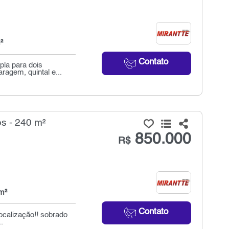
²
Contato
pla para dois
agem, quintal e...
s - 240 m²
850.000
R$
m²
Contato
ocalização!! sobrado
.