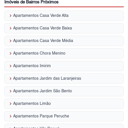
Imóveis de Bairros Próximos
keyboard_arrow_right
Apartamentos Casa Verde Alta
keyboard_arrow_right
Apartamentos Casa Verde Baixa
keyboard_arrow_right
Apartamentos Casa Verde Média
keyboard_arrow_right
Apartamentos Chora Menino
keyboard_arrow_right
Apartamentos Imirim
keyboard_arrow_right
Apartamentos Jardim das Laranjeiras
keyboard_arrow_right
Apartamentos Jardim São Bento
keyboard_arrow_right
Apartamentos Limão
keyboard_arrow_right
Apartamentos Parque Peruche