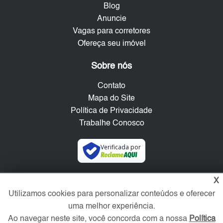
Blog
Anuncie
Vagas para corretores
Ofereça seu imóvel
Sobre nós
Contato
Mapa do Site
Política de Privacidade
Trabalhe Conosco
Verificada por
Redes Sociais
X
Utilizamos cookies para personalizar conteúdos e oferecer
uma melhor experiência.
Ao navegar neste site, você concorda com a nossa
Política