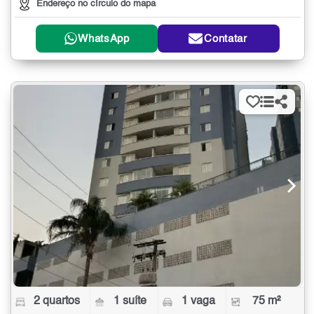
Endereço no círculo do mapa
WhatsApp
Contatar
2 quartos
1 suíte
1 vaga
75 m²