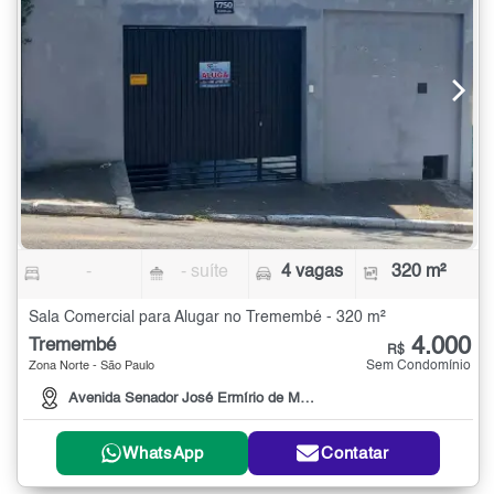
-
- suíte
4 vagas
320 m²
Sala Comercial para Alugar no Tremembé - 320 m²
4.000
Tremembé
R$
Sem Condomínio
Zona Norte - São Paulo
Avenida Senador José Ermírio de Moraes, 1750
WhatsApp
Contatar