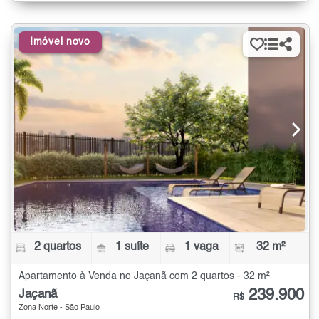
Imóvel novo
2 quartos
1 suíte
1 vaga
32 m²
Apartamento à Venda no Jaçanã com 2 quartos - 32 m²
239.900
Jaçanã
R$
Zona Norte - São Paulo