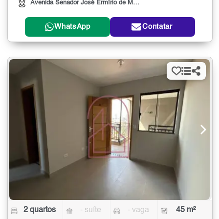
Avenida Senador José Ermírio de Moraes, 817
WhatsApp
Contatar
2 quartos
- suíte
- vaga
45 m²