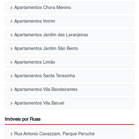
keyboard_arrow_right
Apartamentos Chora Menino
keyboard_arrow_right
Apartamentos Imirim
keyboard_arrow_right
Apartamentos Jardim das Laranjeiras
keyboard_arrow_right
Apartamentos Jardim São Bento
keyboard_arrow_right
Apartamentos Limão
keyboard_arrow_right
Apartamentos Santa Teresinha
keyboard_arrow_right
Apartamentos Vila Bandeirantes
keyboard_arrow_right
Apartamentos Vila Baruel
Imóveis por Ruas
keyboard_arrow_right
Rua Antonio Cavazzam, Parque Peruche