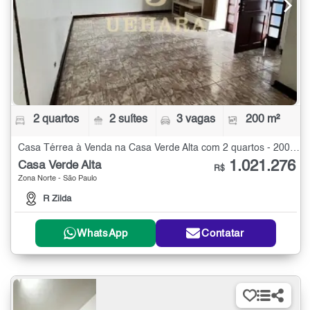
2 quartos
2 suítes
3 vagas
200 m²
Casa Térrea à Venda na Casa Verde Alta com 2 quartos - 200 m²
1.021.276
Casa Verde Alta
R$
Zona Norte - São Paulo
R Zilda
WhatsApp
Contatar