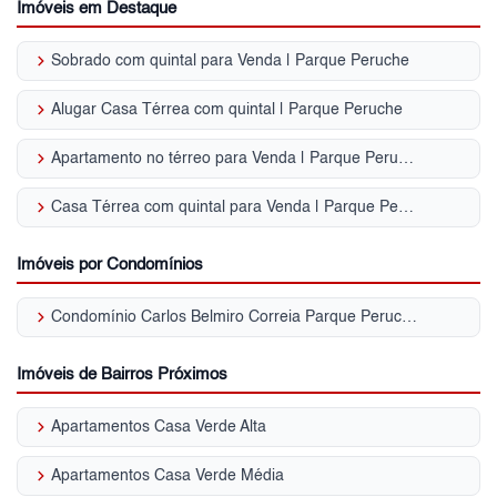
Imóveis em Destaque
keyboard_arrow_right
Sobrado com quintal para Venda | Parque Peruche
keyboard_arrow_right
Alugar Casa Térrea com quintal | Parque Peruche
keyboard_arrow_right
Apartamento no térreo para Venda | Parque Peruche
keyboard_arrow_right
Casa Térrea com quintal para Venda | Parque Peruche
Imóveis por Condomínios
keyboard_arrow_right
Condomínio Carlos Belmiro Correia Parque Peruche
Imóveis de Bairros Próximos
keyboard_arrow_right
Apartamentos Casa Verde Alta
keyboard_arrow_right
Apartamentos Casa Verde Média