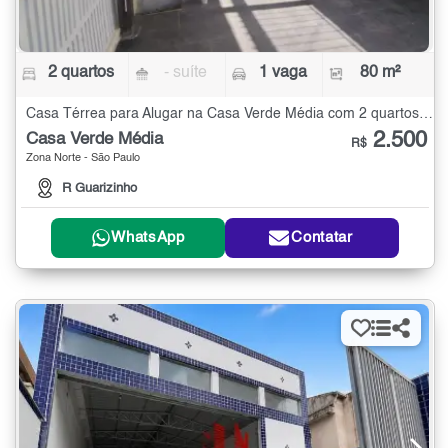
2 quartos
- suíte
1 vaga
80 m²
Casa Térrea para Alugar na Casa Verde Média com 2 quartos - 80 m²
2.500
Casa Verde Média
R$
Zona Norte - São Paulo
R Guarizinho
WhatsApp
Contatar