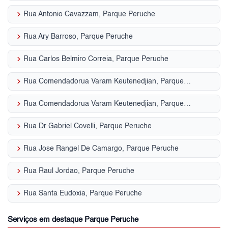
keyboard_arrow_right
Rua Antonio Cavazzam, Parque Peruche
keyboard_arrow_right
Rua Ary Barroso, Parque Peruche
keyboard_arrow_right
Rua Carlos Belmiro Correia, Parque Peruche
keyboard_arrow_right
Rua Comendadorua Varam Keutenedjian, Parque Peruche
keyboard_arrow_right
Rua Comendadorua Varam Keutenedjian, Parque Peruche
keyboard_arrow_right
Rua Dr Gabriel Covelli, Parque Peruche
keyboard_arrow_right
Rua Jose Rangel De Camargo, Parque Peruche
keyboard_arrow_right
Rua Raul Jordao, Parque Peruche
keyboard_arrow_right
Rua Santa Eudoxia, Parque Peruche
Serviços em destaque Parque Peruche