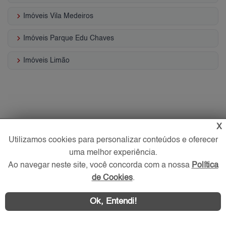
keyboard_arrow_right
Imóveis Vila Medeiros
keyboard_arrow_right
Imóveis Parque Edu Chaves
keyboard_arrow_right
Imóveis Limão
X
Utilizamos cookies para personalizar conteúdos e oferecer
uma melhor experiência.
Ao navegar neste site, você concorda com a nossa
Política
de Cookies
.
Ok, Entendi!