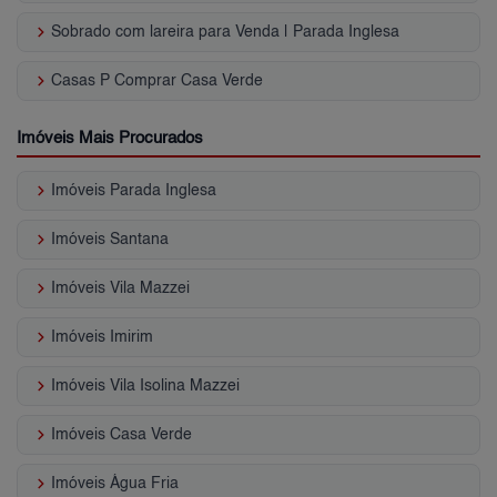
keyboard_arrow_right
Sobrado com lareira para Venda | Parada Inglesa
keyboard_arrow_right
Casas P Comprar Casa Verde
Imóveis Mais Procurados
keyboard_arrow_right
Imóveis Parada Inglesa
keyboard_arrow_right
Imóveis Santana
keyboard_arrow_right
Imóveis Vila Mazzei
keyboard_arrow_right
Imóveis Imirim
keyboard_arrow_right
Imóveis Vila Isolina Mazzei
keyboard_arrow_right
Imóveis Casa Verde
keyboard_arrow_right
Imóveis Água Fria