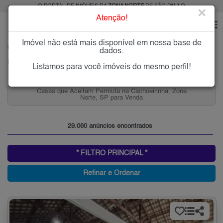
O PORTAL DE IMÓVEIS DA
ZONA NORTE
DE SÃO PAULO
×
Atenção!
Imóvel não está mais disponível em nossa base de
HOME
ZONA NORTE
dados.
Imóveis à Venda ou para Alugar na Zona Norte, São Paulo, SP
Listamos para você imóveis do mesmo perfil!
 Zona
Casas 2 Quartos na Freguesia do Ó para Venda, Zo
Norte, SP
29.060 anúncios encontrados
* FILTRO PRINCIPAL *
Refinar e Ordenar