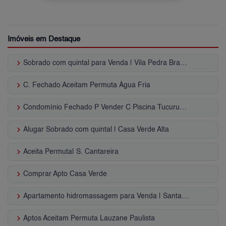
Imóveis em Destaque
keyboard_arrow_right
Sobrado com quintal para Venda | Vila Pedra Branca
keyboard_arrow_right
C. Fechado Aceitam Permuta Água Fria
keyboard_arrow_right
Condomínio Fechado P Vender C Piscina Tucuruvi - SP
keyboard_arrow_right
Alugar Sobrado com quintal | Casa Verde Alta
keyboard_arrow_right
Aceita Permuta| S. Cantareira
keyboard_arrow_right
Comprar Apto Casa Verde
keyboard_arrow_right
Apartamento hidromassagem para Venda | Santa Teresinha
keyboard_arrow_right
Aptos Aceitam Permuta Lauzane Paulista