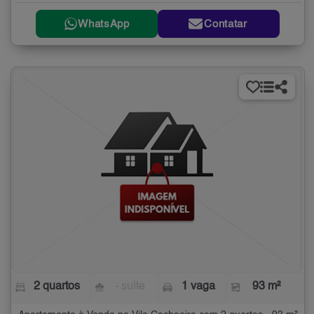
WhatsApp
Contatar
2 quartos
- suíte
1 vaga
93 m²