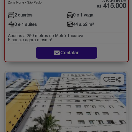
A PARTIR DE
Zona Norte - São Paulo
415.000
R$
2 quartos
0 e 1 vaga
0 e 1 suítes
44 a 52 m²
Apenas a 250 metros do Metrô Tucuruvi.
Financie agora mesmo!
Contatar