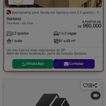
Apartamento para Venda em Santana com 2,3 quartos - 67 a 83 m²
Santana
A PARTIR DE
Zona Norte - São Paulo
960.000
R$
2,3 quartos
1 e 2 vagas
1 suíte
67 a 83 m²
Um dos bairros mais valorizados de SP.
Além de ótima localização, perto da Estação Santana.
WhatsApp
Contatar