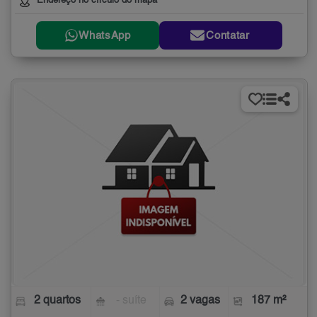
Endereço no círculo do mapa
WhatsApp
Contatar
2 quartos
- suíte
2 vagas
187 m²