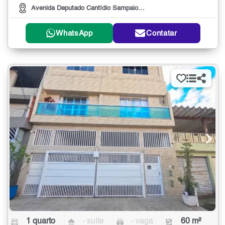
Avenida Deputado Cantídio Sampaio, 1073
WhatsApp
Contatar
1 quarto
- suíte
- vaga
60 m²