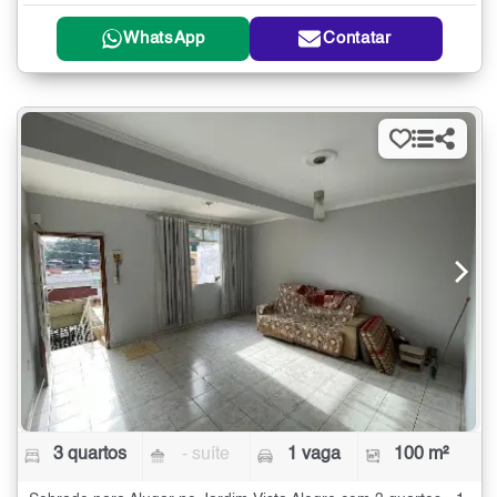
WhatsApp
Contatar
3 quartos
- suíte
1 vaga
100 m²