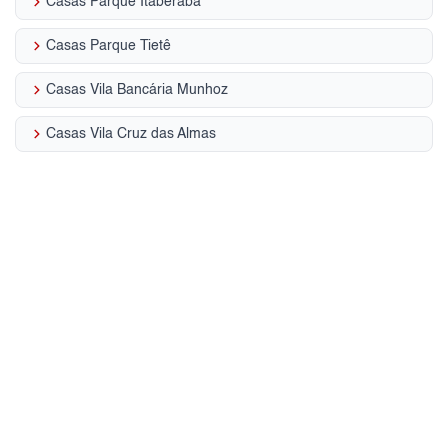
keyboard_arrow_right
Casas Parque Itaberaba
keyboard_arrow_right
Casas Parque Tietê
keyboard_arrow_right
Casas Vila Bancária Munhoz
keyboard_arrow_right
Casas Vila Cruz das Almas