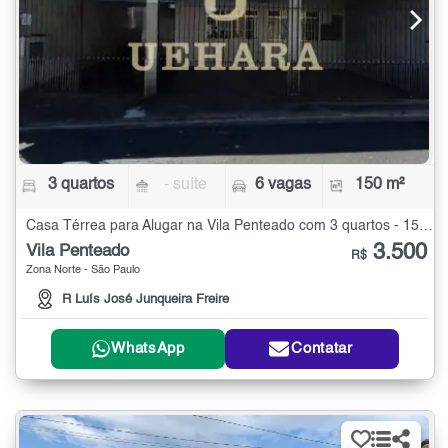
3 quartos
- suíte
6 vagas
150 m²
Casa Térrea para Alugar na Vila Penteado com 3 quartos - 150 m²
3.500
Vila Penteado
R$
Zona Norte - São Paulo
R Luís José Junqueira Freire
WhatsApp
Contatar