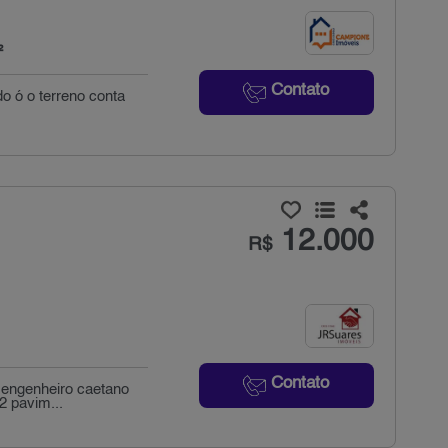
²
Contato
o ó o terreno conta
12.000
R$
Contato
 engenheiro caetano
2 pavim...