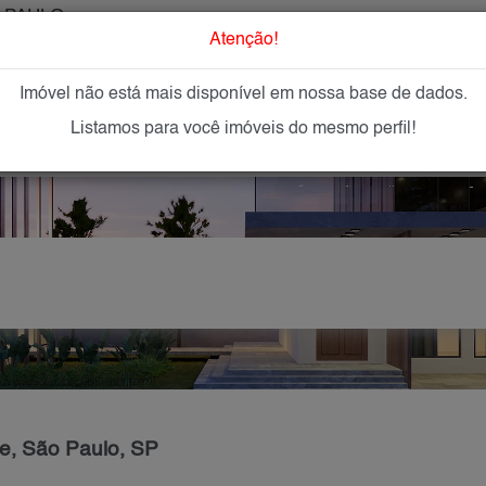
 PAULO
O que Procur
Atenção!
Imóvel não está mais disponível em nossa base de dados.
GAR
IMÓVEIS NOVOS
IMOBILIÁRIAS
OFEREÇA
Listamos para você imóveis do mesmo perfil!
e, São Paulo, SP