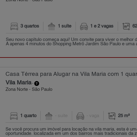
Zona Norte - São Paulo
3 quartos
1 suíte
1 e 2 vagas
62
Seu novo capítulo começa aqui! Um convite para viver o melhor d
A apenas 4 minutos do Shopping Metrô Jardim São Paulo e uma a
Casa Térrea para Alugar na Vila Maria com 1 quar
Vila Maria
-
Zona Norte - São Paulo
1 quarto
- suíte
- vaga
25 m²
Se você procura um imóvel para locação na vila maria, esta é um
oportunidade. localizada em um dos bairros mais tradicionais da z