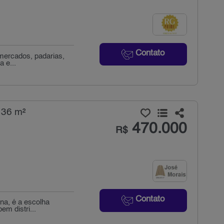
Contato
mercados, padarias,
 e...
 36 m²
470.000
R$
Contato
na, é a escolha
em distri...