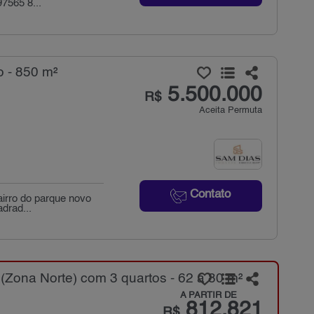
7565 8...
 - 850 m²
5.500.000
R$
Aceita Permuta
Contato
airro do parque novo
drad...
Zona Norte) com 3 quartos - 62 a 80 m²
A PARTIR DE
812.821
R$