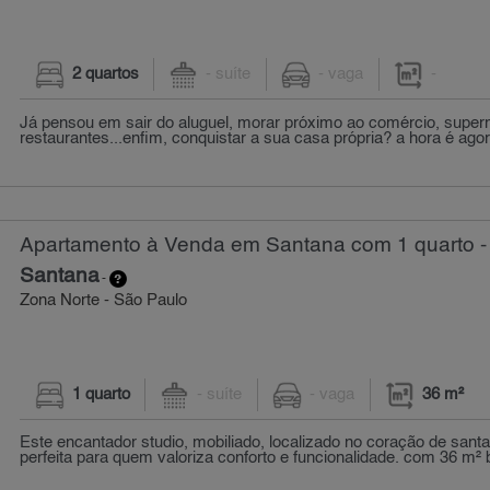
2 quartos
- suíte
- vaga
-
Já pensou em sair do aluguel, morar próximo ao comércio, super
restaurantes...enfim, conquistar a sua casa própria? a hora é agora
Apartamento à Venda em Santana com 1 quarto -
Santana
-
Zona Norte - São Paulo
1 quarto
- suíte
- vaga
36 m²
Este encantador studio, mobiliado, localizado no coração de santa
perfeita para quem valoriza conforto e funcionalidade. com 36 m² b