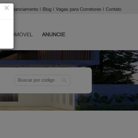
×
a?
|
Financiamento
|
Blog
|
Vagas para Corretores
|
Contato
 SEU IMÓVEL
ANUNCIE
search