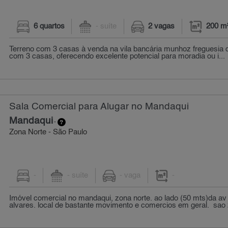
6 quartos
- suíte
2 vagas
200 m
Terreno com 3 casas à venda na vila bancária munhoz freguesia d
com 3 casas, oferecendo excelente potencial para moradia ou i...
Sala Comercial para Alugar no Mandaqui
Mandaqui
-
Zona Norte - São Paulo
-
- suíte
- vaga
-
Imóvel comercial no mandaqui, zona norte. ao lado (50 mts)da av
alvares. local de bastante movimento e comercios em geral. sao 