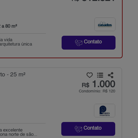
 a 80 m²
a vida
Contato
rquitetura única
to - 25 m²
1.000
R$
Condomínio: R$ 120
Contato
a excelente
ona norte de são...