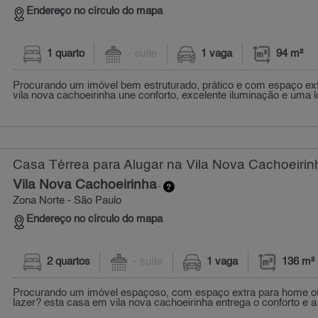
Endereço no círculo do mapa
1 quarto
- suíte
1 vaga
94 m²
Procurando um imóvel bem estruturado, prático e com espaço ex
vila nova cachoeirinha une conforto, excelente iluminação e uma l
Casa Térrea para Alugar na Vila Nova Cachoeirin
Vila Nova Cachoeirinha
-
Zona Norte - São Paulo
Endereço no círculo do mapa
2 quartos
- suíte
1 vaga
136 m²
Procurando um imóvel espaçoso, com espaço extra para home offi
lazer? esta casa em vila nova cachoeirinha entrega o conforto e a v