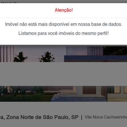
 PAULO
O que Procur
Atenção!
Imóvel não está mais disponível em nossa base de dados.
GAR
IMÓVEIS NOVOS
IMOBILIÁRIAS
OFEREÇA
Listamos para você imóveis do mesmo perfil!
ha, Zona Norte de São Paulo, SP
Vila Nova Cachoeirinh