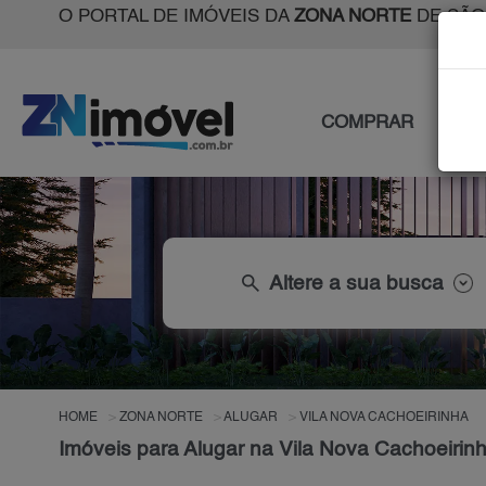
O PORTAL DE IMÓVEIS DA
ZONA NORTE
DE SÃO
COMPRAR
ALU
search
Altere a sua busca
HOME
ZONA NORTE
ALUGAR
VILA NOVA CACHOEIRINHA
Imóveis para Alugar na Vila Nova Cachoeirin