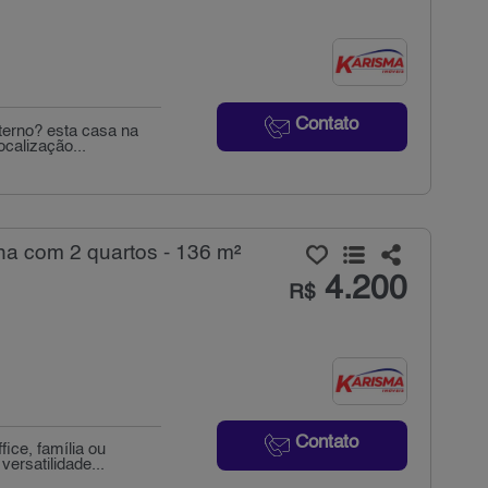
Contato
terno? esta casa na
ocalização...
ha com 2 quartos - 136 m²
4.200
R$
Contato
ce, família ou
ersatilidade...