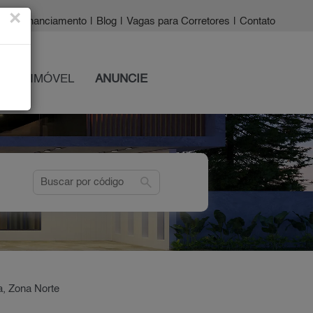
×
a?
|
Financiamento
|
Blog
|
Vagas para Corretores
|
Contato
 SEU IMÓVEL
ANUNCIE
search
a, Zona Norte