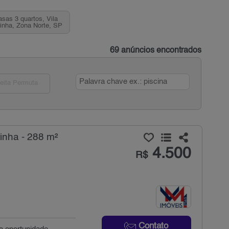
asas 3 quartos, Vila
inha, Zona Norte, SP
69 anúncios encontrados
eita Permuta
inha - 288 m²
4.500
R$
Contato