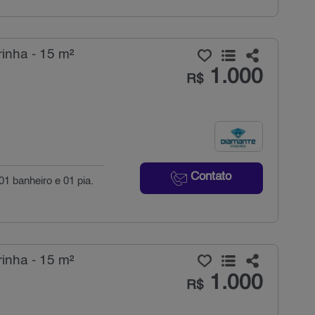
inha - 15 m²
1.000
R$
Contato
01 banheiro e 01 pia.
inha - 15 m²
1.000
R$