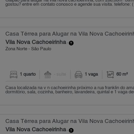
Galpão para alugar na vila nova cachoeirinha, com 288,00m² ótim
gostou? entre em contato conosco e agende sua visita. telefone: (
Casa Térrea para Alugar na Vila Nova Cachoeirin
Vila Nova Cachoeirinha
-
Zona Norte - São Paulo
1 quarto
- suíte
1 vaga
60 m²
Casa localizada na v n cachoeirinha próximo a rua franklin do am
dormitório, sala, cozinha, banheiro, lavandeira, quintal e 1 vaga de
Casa Térrea para Alugar na Vila Nova Cachoeirin
Vila Nova Cachoeirinha
-