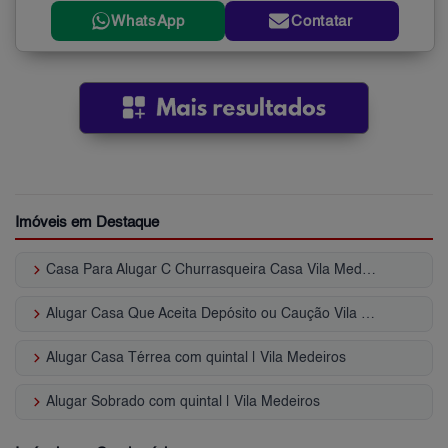
WhatsApp
Contatar
Imóveis em Destaque
keyboard_arrow_right
Casa Para Alugar C Churrasqueira Casa Vila Medeiros - SP
keyboard_arrow_right
Alugar Casa Que Aceita Depósito ou Caução Vila Medeiros - SP
keyboard_arrow_right
Alugar Casa Térrea com quintal | Vila Medeiros
keyboard_arrow_right
Alugar Sobrado com quintal | Vila Medeiros