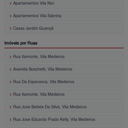
keyboard_arrow_right
Apartamentos Vila Nivi
keyboard_arrow_right
Apartamentos Vila Sabrina
keyboard_arrow_right
Casas Jardim Guançã
Imóveis por Ruas
keyboard_arrow_right
Rua Itamonte, Vila Medeiros
keyboard_arrow_right
Avenida Boschetti, Vila Medeiros
keyboard_arrow_right
Rua Da Esperanca, Vila Medeiros
keyboard_arrow_right
Rua Itamonte, Vila Medeiros
keyboard_arrow_right
Rua Jose Batista Da Silva, Vila Medeiros
keyboard_arrow_right
Rua Jose Eduardo Prado Kelly, Vila Medeiros