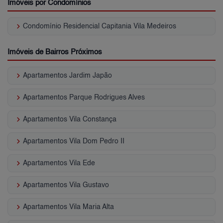
Imóveis por Condomínios
keyboard_arrow_right
Condomínio Residencial Capitania Vila Medeiros
Imóveis de Bairros Próximos
keyboard_arrow_right
Apartamentos Jardim Japão
keyboard_arrow_right
Apartamentos Parque Rodrigues Alves
keyboard_arrow_right
Apartamentos Vila Constança
keyboard_arrow_right
Apartamentos Vila Dom Pedro II
keyboard_arrow_right
Apartamentos Vila Ede
keyboard_arrow_right
Apartamentos Vila Gustavo
keyboard_arrow_right
Apartamentos Vila Maria Alta