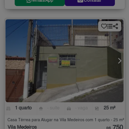
WhatsApp
Contatar
1 quarto
- suíte
- vaga
25 m²
Casa Térrea para Alugar na Vila Medeiros com 1 quarto - 25 m²
750
Vila Medeiros
R$