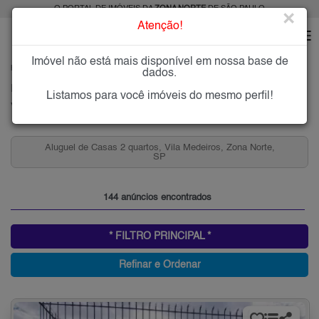
O PORTAL DE IMÓVEIS DA
ZONA NORTE
DE SÃO PAULO
×
Atenção!
Imóvel não está mais disponível em nossa base de
HOME
ZONA NORTE
ALUGAR
VILA MEDEIROS
dados.
Imóveis para Alugar na Vila Medeiros, Zona Norte de São Paulo, SP
Listamos para você imóveis do mesmo perfil!
Vila Medeiros, Zona Norte
Aluguel de Casas 2 quartos, Vila Medeiros, Zona Norte,
SP
144 anúncios encontrados
* FILTRO PRINCIPAL *
Refinar e Ordenar