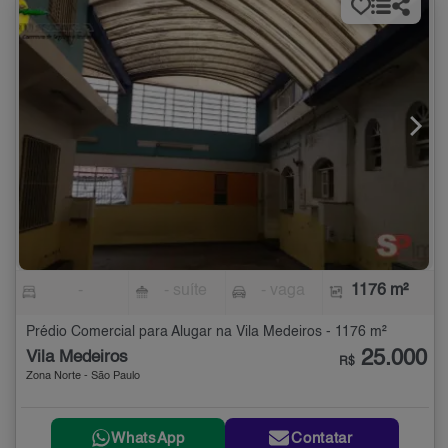
-
- suíte
- vaga
1176 m²
Prédio Comercial para Alugar na Vila Medeiros - 1176 m²
25.000
Vila Medeiros
R$
Zona Norte - São Paulo
WhatsApp
Contatar