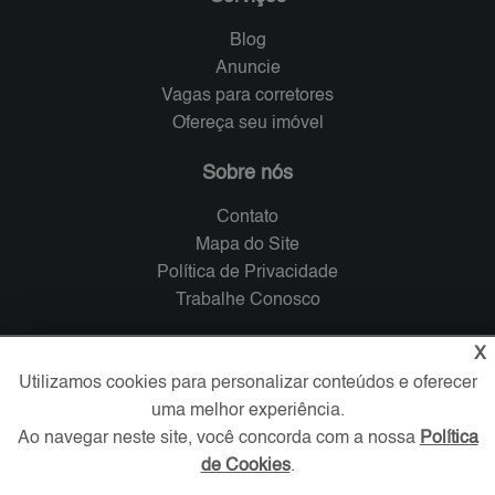
Blog
Anuncie
Vagas para corretores
Ofereça seu imóvel
Sobre nós
Contato
Mapa do Site
Política de Privacidade
Trabalhe Conosco
Verificada por
X
Utilizamos cookies para personalizar conteúdos e oferecer
uma melhor experiência.
Redes Sociais
Ao navegar neste site, você concorda com a nossa
Política
de Cookies
.