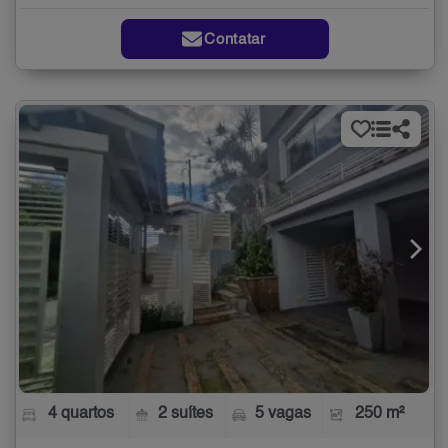
Contatar
4 quartos
2 suítes
5 vagas
250 m²