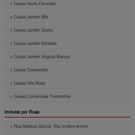
keyboard_arrow_right
Casas Horto Florestal
keyboard_arrow_right
Casas Jardim Bibi
keyboard_arrow_right
Casas Jardim Daysy
keyboard_arrow_right
Casas Jardim Ibiratiba
keyboard_arrow_right
Casas Jardim Virginia Bianca
keyboard_arrow_right
Casas Tremembé
keyboard_arrow_right
Casas Vila Rosa
keyboard_arrow_right
Casas Comerciais Tremembé
Imóveis por Ruas
keyboard_arrow_right
Rua Mateus Garcia, Vila Irmãos Arnoni