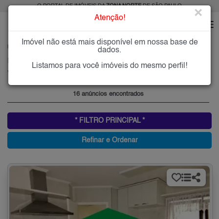
O PORTAL DE IMÓVEIS DA
ZONA NORTE
DE SÃO PAULO
×
Atenção!
Imóvel não está mais disponível em nossa base de
HOME
ZONA NORTE
ALUGAR
VILA IRMÃOS ARNONI
dados.
Imóveis para Alugar na Vila Irmãos Arnoni, Zona Norte de São Paulo, SP
Listamos para você imóveis do mesmo perfil!
Vila Irmãos Arnoni, Zona Norte
16 anúncios encontrados
* FILTRO PRINCIPAL *
Refinar e Ordenar