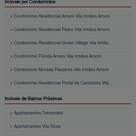
Imóveis por Condomínios
keyboard_arrow_right
Condomínio Residencial Arnoni Vila Irmãos Arnoni
keyboard_arrow_right
Condomínio Residencial Pedro Vila Irmãos Arnoni
keyboard_arrow_right
Condomínio Residencial Green Village Vila Irmãos Arnoni
keyboard_arrow_right
Condomínio Flórida Arnoni Vila Irmãos Arnoni
keyboard_arrow_right
Condomínio Morada Pássaros Vila Irmãos Arnoni
keyboard_arrow_right
Condomínio Residencial Portal da Cantareira Vila Irmãos Arnoni
Imóveis de Bairros Próximos
keyboard_arrow_right
Apartamentos Tremembé
keyboard_arrow_right
Apartamentos Vila Rosa