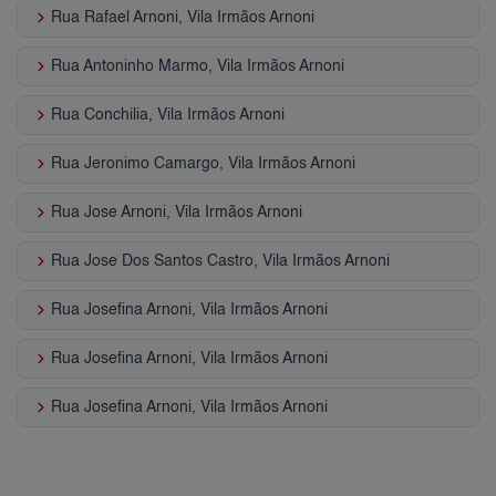
keyboard_arrow_right
Rua Rafael Arnoni, Vila Irmãos Arnoni
keyboard_arrow_right
Rua Antoninho Marmo, Vila Irmãos Arnoni
keyboard_arrow_right
Rua Conchilia, Vila Irmãos Arnoni
keyboard_arrow_right
Rua Jeronimo Camargo, Vila Irmãos Arnoni
keyboard_arrow_right
Rua Jose Arnoni, Vila Irmãos Arnoni
keyboard_arrow_right
Rua Jose Dos Santos Castro, Vila Irmãos Arnoni
keyboard_arrow_right
Rua Josefina Arnoni, Vila Irmãos Arnoni
keyboard_arrow_right
Rua Josefina Arnoni, Vila Irmãos Arnoni
keyboard_arrow_right
Rua Josefina Arnoni, Vila Irmãos Arnoni