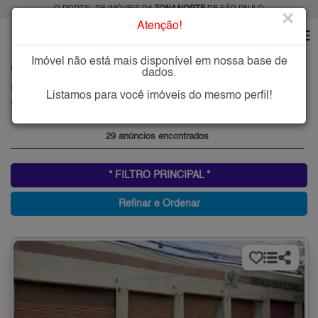
O PORTAL DE IMÓVEIS DA
ZONA NORTE
DE SÃO PAULO
×
Atenção!
Imóvel não está mais disponível em nossa base de
HOME
ZONA NORTE
ALUGAR
VILA EDE
dados.
Imóveis para Alugar na Vila Ede, Zona Norte de São Paulo, SP
Listamos para você imóveis do mesmo perfil!
Vila Ede, Zona Norte
29 anúncios encontrados
* FILTRO PRINCIPAL *
Refinar e Ordenar