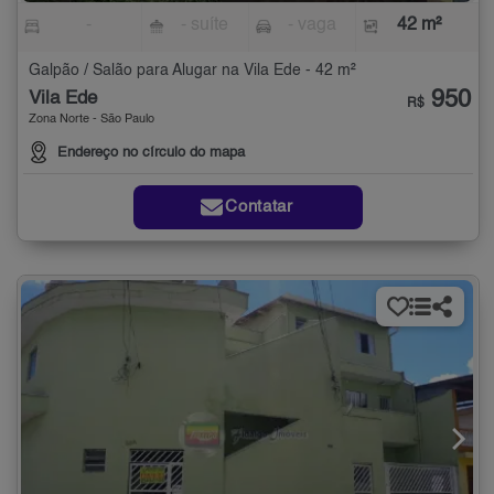
-
- suíte
- vaga
42 m²
Galpão / Salão para Alugar na Vila Ede - 42 m²
950
Vila Ede
R$
Zona Norte - São Paulo
Endereço no círculo do mapa
Contatar