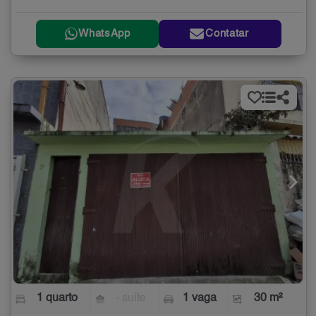
WhatsApp
Contatar
1 quarto
- suíte
1 vaga
30 m²