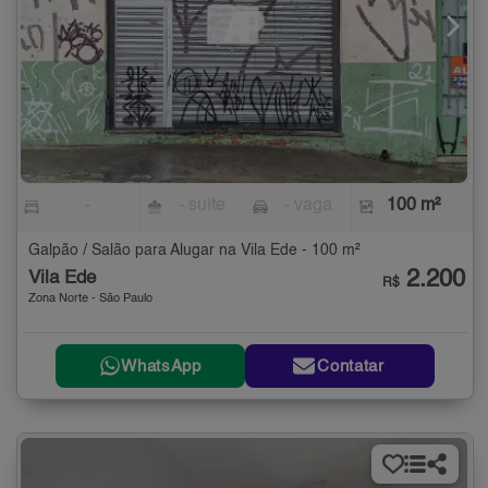
-
- suíte
- vaga
100 m²
Galpão / Salão para Alugar na Vila Ede - 100 m²
2.200
Vila Ede
R$
Zona Norte - São Paulo
WhatsApp
Contatar