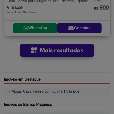
Casa Térrea para Alugar na Vila Ede com 1 quarto - 35 m²
900
Vila Ede
R$
Zona Norte - São Paulo
WhatsApp
Contatar
Imóveis em Destaque
keyboard_arrow_right
Alugar Casa Térrea com quintal | Vila Ede
Imóveis de Bairros Próximos