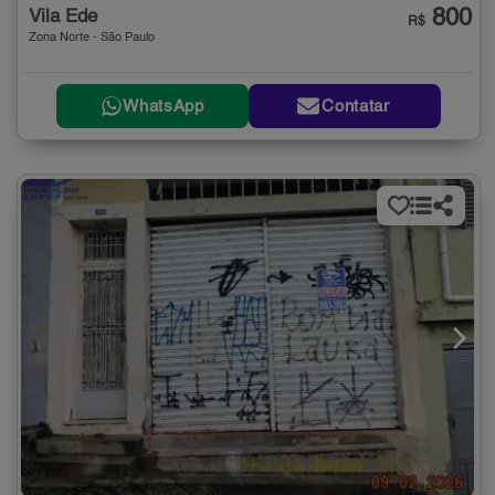
800
Vila Ede
R$
Zona Norte - São Paulo
WhatsApp
Contatar