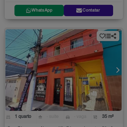
WhatsApp
Contatar
1 quarto
- suíte
- vaga
35 m²