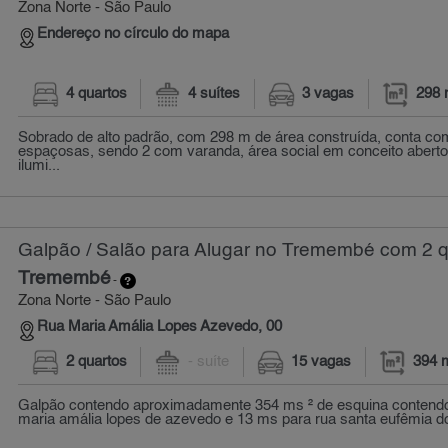
Zona Norte - São Paulo
Endereço no círculo do mapa
4 quartos
4 suítes
3 vagas
298 
Sobrado de alto padrão, com 298 m de área construída, conta com
espaçosas, sendo 2 com varanda, área social em conceito abert
ilumi...
Galpão / Salão para Alugar no Tremembé com 2 q
Tremembé
-
Zona Norte - São Paulo
Rua Maria Amália Lopes Azevedo, 00
2 quartos
- suíte
15 vagas
394 
Galpão contendo aproximadamente 354 ms ² de esquina contendo
maria amália lopes de azevedo e 13 ms para rua santa eufêmia do