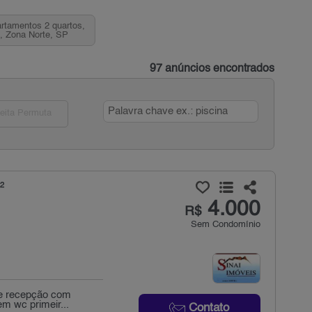
rtamentos 2 quartos,
 Zona Norte, SP
97 anúncios encontrados
eita Permuta
²
4.000
R$
Sem Condomínio
de recepção com
m wc primeir...
Contato