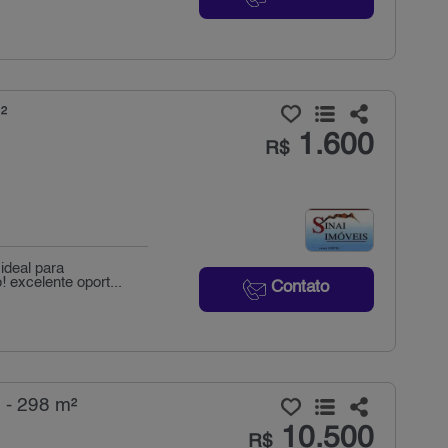
²
1.600
R$
ideal para
! excelente oport...
Contato
 - 298 m²
10.500
R$