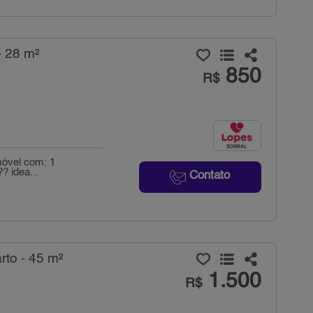
- 28 m²
850
R$
imóvel com: 1
? idea...
Contato
to - 45 m²
1.500
R$