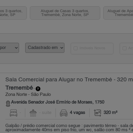
os 3 quartos,
Aluguel de Casas 3 quartos,
Aluguel de Apa
orte, SP
Tremembé, Zona Norte, SP
Tremembé,
Imóveis Novos
Ac
Sala Comercial para Alugar no Tremembé - 320 m
Tremembé
-
Zona Norte - São Paulo
Avenida Senador José Ermírio de Moraes, 1750
-
- suíte
4 vagas
320 m²
Galpão / prédio comercial como segue : pavimento térreo - sala 
aproximadamente 40ms em piso frio, um wc, salão com 80 ms ² e