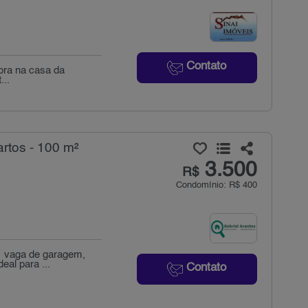
Contato
mora na casa da
...
rtos - 100 m²
3.500
R$
Condomínio: R$ 400
1 vaga de garagem,
eal para ...
Contato