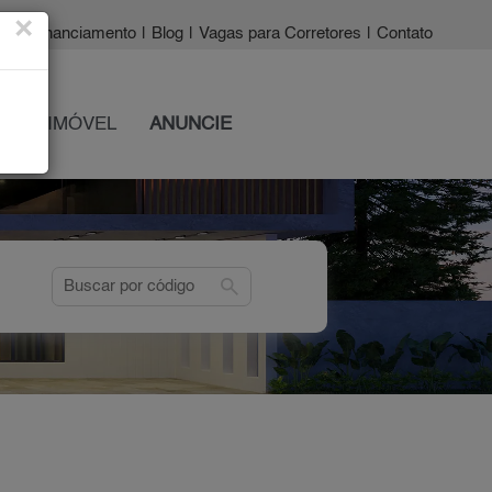
×
a?
|
Financiamento
|
Blog
|
Vagas para Corretores
|
Contato
 SEU IMÓVEL
ANUNCIE
search