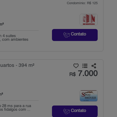
Condomínio: R$ 125
m²
Contato
 4 suites
o, com ambientes
uartos - 394 m²
7.000
R$
m²
 28 ms para a rua
s fidalgos com ...
Contato