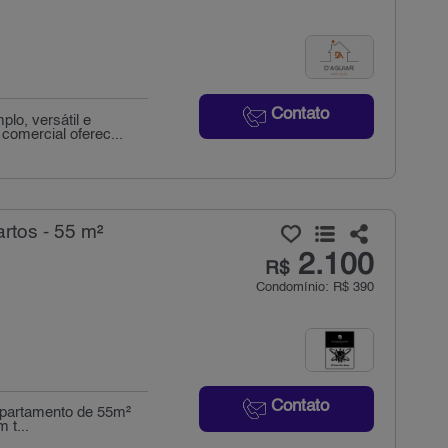
Contato
o, versátil e
comercial oferec...
rtos - 55 m²
2.100
R$
Condomínio: R$ 390
Contato
 apartamento de 55m²
 t...