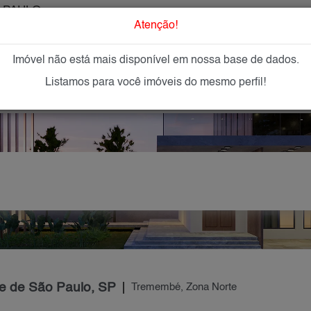
 PAULO
O que Procur
Atenção!
Imóvel não está mais disponível em nossa base de dados.
GAR
IMÓVEIS NOVOS
IMOBILIÁRIAS
OFEREÇA
Listamos para você imóveis do mesmo perfil!
e de São Paulo, SP
Tremembé, Zona Norte