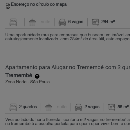
Endereço no círculo do mapa
-
- suíte
6 vagas
284 m²
Uma oportunidade rara para empresas que buscam um imóvel ampl
estrategicamente localizado. com 284m² de área útil, este espaço 
Apartamento para Alugar no Tremembé com 2 qua
Tremembé
-
Zona Norte - São Paulo
2 quartos
- suíte
2 vagas
55 m²
Viva ao lado do horto florestal: conforto e 2 vagas no tremembé!
no tremembé é a escolha perfeita para quem quer viver bem e com