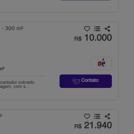
 - 300 m²
10.000
R$
m²
Contato
ncantador sobrado
sagem, com s...
²
21.940
R$