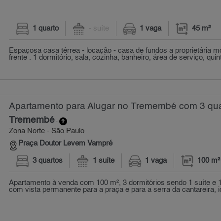
1 quarto
- suíte
1 vaga
45 m²
Espaçosa casa térrea - locação - casa de fundos a proprietária 
frente . 1 dormitório, sala, cozinha, banheiro, área de serviço, quint
Apartamento para Alugar no Tremembé com 3 qua
Tremembé
-
Zona Norte - São Paulo
Praça Doutor Levem Vampré
3 quartos
1 suíte
1 vaga
100 m²
Apartamento à venda com 100 m², 3 dormitórios sendo 1 suíte e 
com vista permanente para a praça e para a serra da cantareira, id