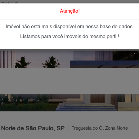
 PAULO
O que Procur
Atenção!
Imóvel não está mais disponível em nossa base de dados.
GAR
IMÓVEIS NOVOS
IMOBILIÁRIAS
OFEREÇA
Listamos para você imóveis do mesmo perfil!
 Norte de São Paulo, SP
Freguesia do Ó, Zona Norte