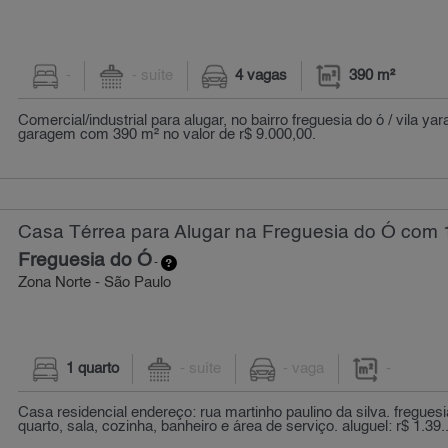
-
- suíte
4 vagas
390 m²
Comercial/industrial para alugar, no bairro freguesia do ó / vila yar
garagem com 390 m² no valor de r$ 9.000,00.
Casa Térrea para Alugar na Freguesia do Ó com 
Freguesia do Ó
-
Zona Norte - São Paulo
1 quarto
- suíte
- vaga
-
Casa residencial endereço: rua martinho paulino da silva. fregues
quarto, sala, cozinha, banheiro e área de serviço. aluguel: r$ 1.39..