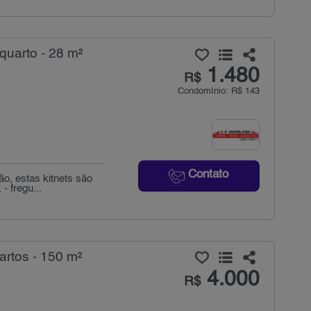
quarto - 28 m²
1.480
R$
Condomínio: R$ 143
Contato
o, estas kitnets são
 fregu...
rtos - 150 m²
4.000
R$