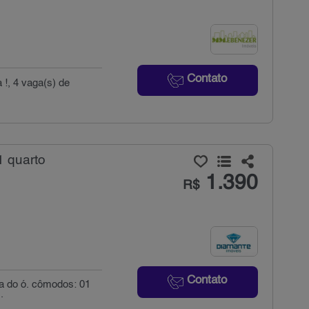
Contato
a !, 4 vaga(s) de
1 quarto
1.390
R$
Contato
ia do ó. cômodos: 01
.