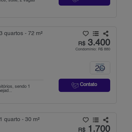
os, suite, 2 vagas
 quartos - 72 m²
3.400
R$
Condomínio: R$ 880
Contato
tórios, sendo 1
ejad...
 quarto - 30 m²
1.700
R$