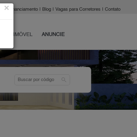
×
a?
|
Financiamento
|
Blog
|
Vagas para Corretores
|
Contato
 SEU IMÓVEL
ANUNCIE
search