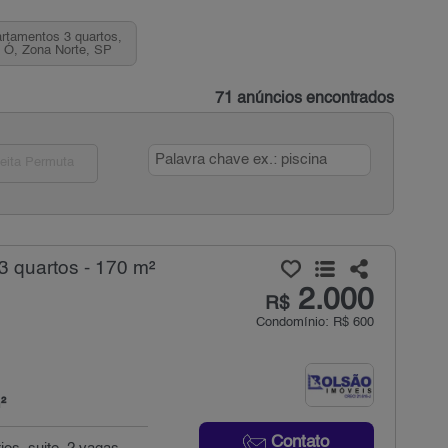
rtamentos 3 quartos,
 Ó, Zona Norte, SP
71 anúncios encontrados
eita Permuta
 quartos - 170 m²
2.000
R$
Condomínio: R$ 600
²
Contato