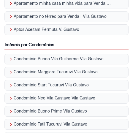
keyboard_arrow_right
Apartamento minha casa minha vida para Venda | Vila Gustavo
keyboard_arrow_right
Apartamento no térreo para Venda | Vila Gustavo
keyboard_arrow_right
Aptos Aceitam Permuta V. Gustavo
Imóveis por Condomínios
keyboard_arrow_right
Condomínio Buono Vila Guilherme Vila Gustavo
keyboard_arrow_right
Condomínio Maggiore Tucuruvi Vila Gustavo
keyboard_arrow_right
Condomínio Start Tucuruvi Vila Gustavo
keyboard_arrow_right
Condomínio Neo Vila Gustavo Vila Gustavo
keyboard_arrow_right
Condomínio Buono Prime Vila Gustavo
keyboard_arrow_right
Condomínio Tatil Tucuruvi Vila Gustavo