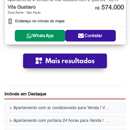
Apartamento à Venda na Vila Gustavo com 2 quartos - 68 m²
574.000
Vila Gustavo
R$
Zona Norte - São Paulo
Endereço no círculo do mapa
WhatsApp
Contatar
Imóveis em Destaque
keyboard_arrow_right
Apartamento com ar condicionado para Venda | Vila Gustavo
keyboard_arrow_right
Apartamento com portaria 24 horas para Venda | Vila Gustavo