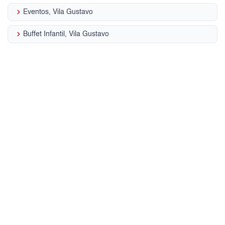
keyboard_arrow_right
Eventos, Vila Gustavo
keyboard_arrow_right
Buffet Infantil, Vila Gustavo