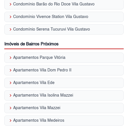
keyboard_arrow_right
Condomínio Barão do Rio Doce Vila Gustavo
keyboard_arrow_right
Condomínio Vivence Station Vila Gustavo
keyboard_arrow_right
Condomínio Serena Tucuruvi Vila Gustavo
Imóveis de Bairros Próximos
keyboard_arrow_right
Apartamentos Parque Vitória
keyboard_arrow_right
Apartamentos Vila Dom Pedro II
keyboard_arrow_right
Apartamentos Vila Ede
keyboard_arrow_right
Apartamentos Vila Isolina Mazzei
keyboard_arrow_right
Apartamentos Vila Mazzei
keyboard_arrow_right
Apartamentos Vila Medeiros