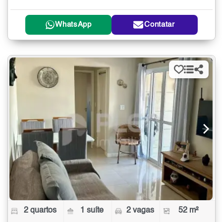
WhatsApp
Contatar
2 quartos
1 suíte
2 vagas
52 m²