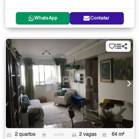
WhatsApp
Contatar
2 quartos
- suíte
2 vagas
64 m²