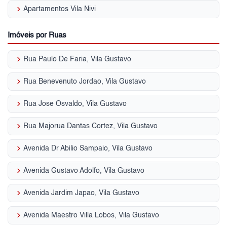
keyboard_arrow_right
Apartamentos Vila Nivi
Imóveis por Ruas
keyboard_arrow_right
Rua Paulo De Faria, Vila Gustavo
keyboard_arrow_right
Rua Benevenuto Jordao, Vila Gustavo
keyboard_arrow_right
Rua Jose Osvaldo, Vila Gustavo
keyboard_arrow_right
Rua Majorua Dantas Cortez, Vila Gustavo
keyboard_arrow_right
Avenida Dr Abilio Sampaio, Vila Gustavo
keyboard_arrow_right
Avenida Gustavo Adolfo, Vila Gustavo
keyboard_arrow_right
Avenida Jardim Japao, Vila Gustavo
keyboard_arrow_right
Avenida Maestro Villa Lobos, Vila Gustavo