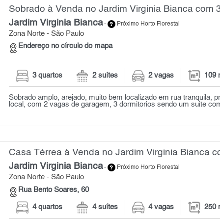
Sobrado à Venda no Jardim Virginia Bianca com 3
Jardim Virginia Bianca
-
Próximo Horto Florestal
Zona Norte - São Paulo
Endereço no círculo do mapa
3 quartos
2 suítes
2 vagas
109 
Sobrado amplo, arejado, muito bem localizado em rua tranquila, 
local, com 2 vagas de garagem, 3 dormitorios sendo um suite com
Casa Térrea à Venda no Jardim Virginia Bianca c
Jardim Virginia Bianca
-
Próximo Horto Florestal
Zona Norte - São Paulo
Rua Bento Soares, 60
4 quartos
4 suítes
4 vagas
250 