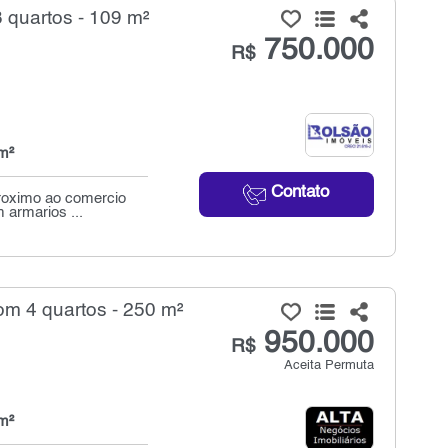
 quartos - 109 m²
750.000
R$
m²
Contato
proximo ao comercio
 armarios ...
om 4 quartos - 250 m²
950.000
R$
Aceita Permuta
m²