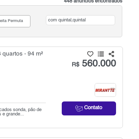
448 anúncios encontrados
eita Permuta
 quartos - 94 m²
560.000
R$
Contato
rcados sonda, pão de
 e grande...