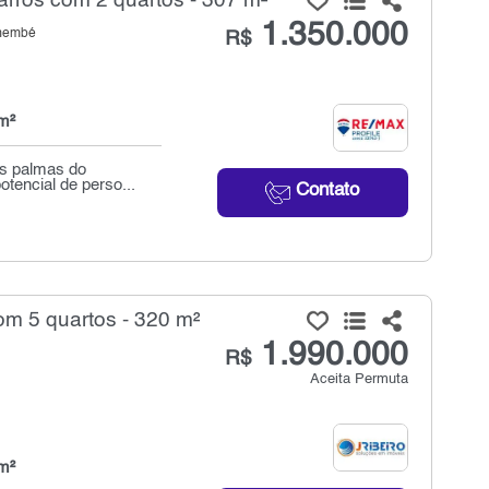
rros com 2 quartos - 307 m²
1.350.000
emembé
R$
m²
as palmas do
tencial de perso...
Contato
om 5 quartos - 320 m²
1.990.000
R$
Aceita Permuta
m²