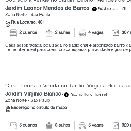
Sobrado à Venda no Jardim Leonor Mendes de Ba
Jardim Leonor Mendes de Barros
-
Próximo Jardim Tr
Zona Norte - São Paulo
Rua Locarno, 481
2 quartos
2 suítes
4 vagas
307 
Casa assobradada localizada no tradicional e arborizado bairro d
tremembé, ideal para quem busca espaço, privacidade e grande po
Casa Térrea à Venda no Jardim Virginia Bianca c
Jardim Virginia Bianca
-
Próximo Horto Florestal
Zona Norte - São Paulo
Endereço no círculo do mapa
5 quartos
3 suítes
5 vagas
320 