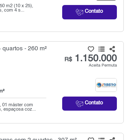
50 m2 (10 x 25),
, com 4 s...
Contato
 quartos - 260 m²
1.150.000
R$
Aceita Permuta
m²
Contato
s, 01 máster com
, espaçosa coz...