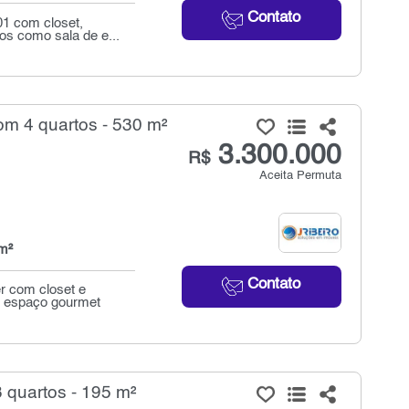
Contato
01 com closet,
os como sala de e...
om 4 quartos - 530 m²
3.300.000
R$
Aceita Permuta
m²
Contato
r com closet e
, espaço gourmet
 quartos - 195 m²