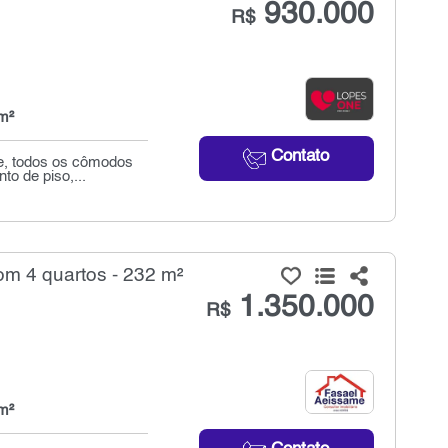
930.000
R$
m²
Contato
e, todos os cômodos
to de piso,...
om 4 quartos - 232 m²
1.350.000
R$
m²