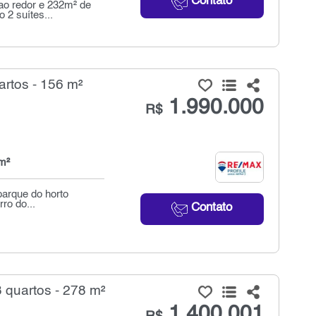
Contato
ao redor e 232m² de
 2 suítes...
artos - 156 m²
1.990.000
R$
m²
parque do horto
rro do...
Contato
 quartos - 278 m²
1.400.001