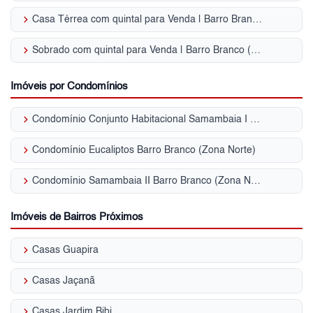
keyboard_arrow_right
Casa Térrea com quintal para Venda | Barro Branco (Zona Norte)
keyboard_arrow_right
Sobrado com quintal para Venda | Barro Branco (Zona Norte)
Imóveis por Condomínios
keyboard_arrow_right
Condomínio Conjunto Habitacional Samambaia I Barro Branco (Zona Norte)
keyboard_arrow_right
Condomínio Eucaliptos Barro Branco (Zona Norte)
keyboard_arrow_right
Condomínio Samambaia II Barro Branco (Zona Norte)
Imóveis de Bairros Próximos
keyboard_arrow_right
Casas Guapira
keyboard_arrow_right
Casas Jaçanã
keyboard_arrow_right
Casas Jardim Bibi