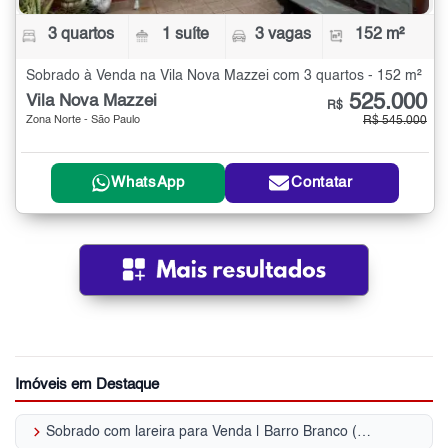
3 quartos
1 suíte
3 vagas
152 m²
Sobrado à Venda na Vila Nova Mazzei com 3 quartos - 152 m²
525.000
Vila Nova Mazzei
R$
Zona Norte - São Paulo
R$ 545.000
WhatsApp
Contatar
Imóveis em Destaque
keyboard_arrow_right
Sobrado com lareira para Venda | Barro Branco (Zona Norte)