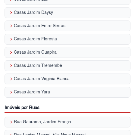
keyboard_arrow_right
Casas Jardim Daysy
keyboard_arrow_right
Casas Jardim Entre Serras
keyboard_arrow_right
Casas Jardim Floresta
keyboard_arrow_right
Casas Jardim Guapira
keyboard_arrow_right
Casas Jardim Tremembé
keyboard_arrow_right
Casas Jardim Virginia Bianca
keyboard_arrow_right
Casas Jardim Yara
Imóveis por Ruas
keyboard_arrow_right
Rua Gaurama, Jardim França