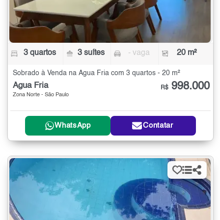
3 quartos
3 suítes
- vaga
20 m²
Sobrado à Venda na Água Fria com 3 quartos - 20 m²
998.000
Água Fria
R$
Zona Norte - São Paulo
WhatsApp
Contatar