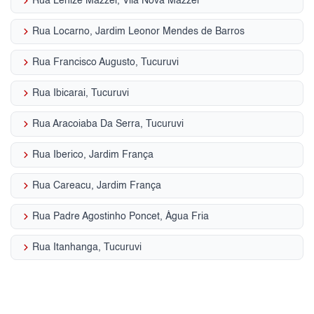
keyboard_arrow_right
Rua Lenize Mazzei, Vila Nova Mazzei
keyboard_arrow_right
Rua Locarno, Jardim Leonor Mendes de Barros
keyboard_arrow_right
Rua Francisco Augusto, Tucuruvi
keyboard_arrow_right
Rua Ibicarai, Tucuruvi
keyboard_arrow_right
Rua Aracoiaba Da Serra, Tucuruvi
keyboard_arrow_right
Rua Iberico, Jardim França
keyboard_arrow_right
Rua Careacu, Jardim França
keyboard_arrow_right
Rua Padre Agostinho Poncet, Água Fria
keyboard_arrow_right
Rua Itanhanga, Tucuruvi