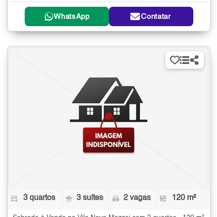
WhatsApp
Contatar
3 quartos
3 suítes
2 vagas
120 m²