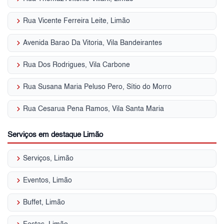
keyboard_arrow_right
Rua Vicente Ferreira Leite, Limão
keyboard_arrow_right
Avenida Barao Da Vitoria, Vila Bandeirantes
keyboard_arrow_right
Rua Dos Rodrigues, Vila Carbone
keyboard_arrow_right
Rua Susana Maria Peluso Pero, Sítio do Morro
keyboard_arrow_right
Rua Cesarua Pena Ramos, Vila Santa Maria
Serviços em destaque Limão
keyboard_arrow_right
Serviços, Limão
keyboard_arrow_right
Eventos, Limão
keyboard_arrow_right
Buffet, Limão