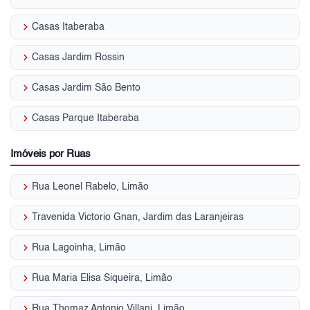
keyboard_arrow_right
Casas Itaberaba
keyboard_arrow_right
Casas Jardim Rossin
keyboard_arrow_right
Casas Jardim São Bento
keyboard_arrow_right
Casas Parque Itaberaba
Imóveis por Ruas
keyboard_arrow_right
Rua Leonel Rabelo, Limão
keyboard_arrow_right
Travenida Victorio Gnan, Jardim das Laranjeiras
keyboard_arrow_right
Rua Lagoinha, Limão
keyboard_arrow_right
Rua Maria Elisa Siqueira, Limão
keyboard_arrow_right
Rua Thomaz Antonio Villani, Limão