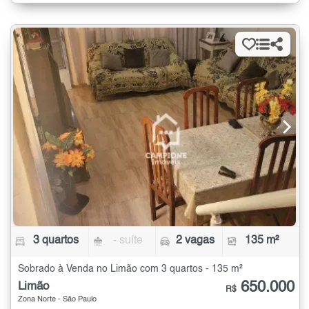
3 quartos
- suíte
2 vagas
135 m²
Sobrado à Venda no Limão com 3 quartos - 135 m²
650.000
Limão
R$
Zona Norte - São Paulo