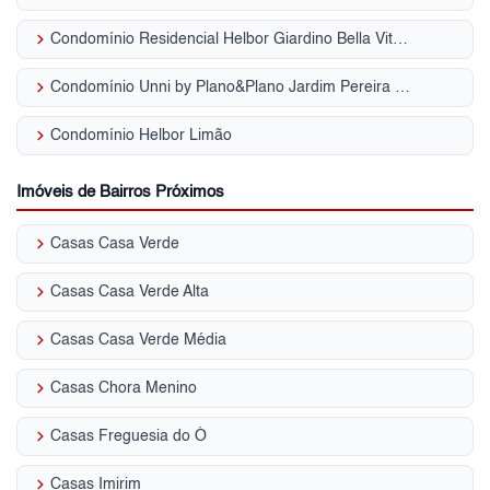
keyboard_arrow_right
Condomínio Residencial Helbor Giardino Bella Vita Jardim Pereira Leite
keyboard_arrow_right
Condomínio Unni by Plano&Plano Jardim Pereira Leite
keyboard_arrow_right
Condomínio Helbor Limão
Imóveis de Bairros Próximos
keyboard_arrow_right
Casas Casa Verde
keyboard_arrow_right
Casas Casa Verde Alta
keyboard_arrow_right
Casas Casa Verde Média
keyboard_arrow_right
Casas Chora Menino
keyboard_arrow_right
Casas Freguesia do Ó
keyboard_arrow_right
Casas Imirim