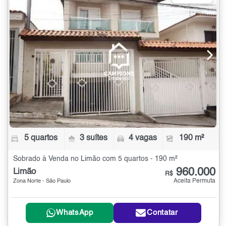
5 quartos
3 suítes
4 vagas
190 m²
Sobrado à Venda no Limão com 5 quartos - 190 m²
960.000
Limão
R$
Aceita Permuta
Zona Norte - São Paulo
WhatsApp
Contatar