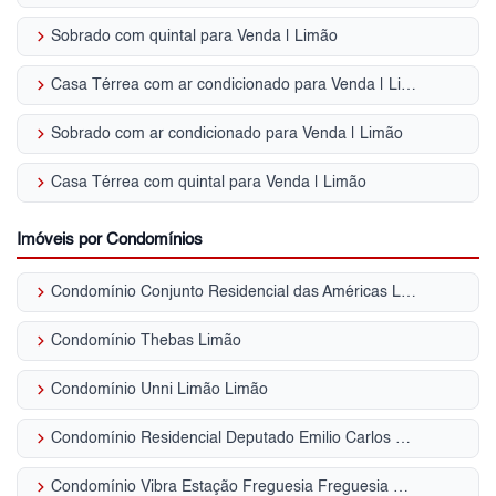
keyboard_arrow_right
Sobrado com quintal para Venda | Limão
keyboard_arrow_right
Casa Térrea com ar condicionado para Venda | Limão
keyboard_arrow_right
Sobrado com ar condicionado para Venda | Limão
keyboard_arrow_right
Casa Térrea com quintal para Venda | Limão
Imóveis por Condomínios
keyboard_arrow_right
Condomínio Conjunto Residencial das Américas Limão
keyboard_arrow_right
Condomínio Thebas Limão
keyboard_arrow_right
Condomínio Unni Limão Limão
keyboard_arrow_right
Condomínio Residencial Deputado Emilio Carlos Limão
keyboard_arrow_right
Condomínio Vibra Estação Freguesia Freguesia do Ó