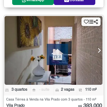
WhatsApp
Contatar
3 quartos
- suíte
2 vagas
110 m²
Casa Térrea à Venda na Vila Prado com 3 quartos - 110 m²
393.000
Vila Prado
R$