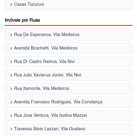
keyboard_arrow_right
Casas Tucuruvi
Imóveis por Ruas
keyboard_arrow_right
Rua Da Esperanca, Vila Medeiros
keyboard_arrow_right
Avenida Boschetti, Vila Medeiros
keyboard_arrow_right
Rua Dr Castro Ramos, Vila Nivi
keyboard_arrow_right
Rua Julio Xavierua Junior, Vila Nivi
keyboard_arrow_right
Rua Itamonte, Vila Medeiros
keyboard_arrow_right
Avenida Francisco Rodrigues, Vila Constança
keyboard_arrow_right
Rua Jose Ventura, Vila Isolina Mazzei
keyboard_arrow_right
Travessa Silvio Lazzari, Vila Gustavo