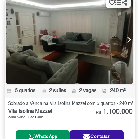
5 quartos
2 suítes
2 vagas
240 m²
Sobrado à Venda na Vila Isolina Mazzei com 5 quartos - 240 m²
1.100.000
Vila Isolina Mazzei
R$
Zona Norte - São Paulo
WhatsApp
Contatar