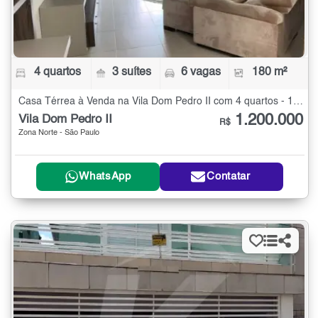
4 quartos
3 suítes
6 vagas
180 m²
Casa Térrea à Venda na Vila Dom Pedro II com 4 quartos - 180 m²
1.200.000
Vila Dom Pedro II
R$
Zona Norte - São Paulo
WhatsApp
Contatar