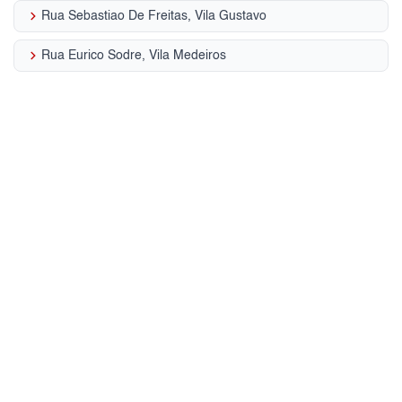
keyboard_arrow_right
Rua Sebastiao De Freitas, Vila Gustavo
keyboard_arrow_right
Rua Eurico Sodre, Vila Medeiros