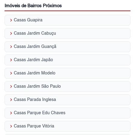
Imóveis de Bairros Próximos
keyboard_arrow_right
Casas Guapira
keyboard_arrow_right
Casas Jardim Cabuçu
keyboard_arrow_right
Casas Jardim Guançã
keyboard_arrow_right
Casas Jardim Japão
keyboard_arrow_right
Casas Jardim Modelo
keyboard_arrow_right
Casas Jardim São Paulo
keyboard_arrow_right
Casas Parada Inglesa
keyboard_arrow_right
Casas Parque Edu Chaves
keyboard_arrow_right
Casas Parque Vitória