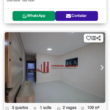
Zona Norte - São Paulo
WhatsApp
Contatar
3 quartos
1 suíte
2 vagas
109 m²