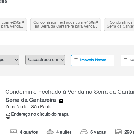
eira
s com +250m²
Condomínios Fechados com +150m²
Condomínios 
a para Venda,
na Serra da Cantareira para Venda,
Serra da Canta
 SP
Zona Norte, SP
N
Imóveis Novos
Ac
Condomínio Fechado à Venda na Serra da Cantare
Serra da Cantareira
-
Zona Norte - São Paulo
Endereço no círculo do mapa
4 quartos
4 suítes
6 vagas
298 