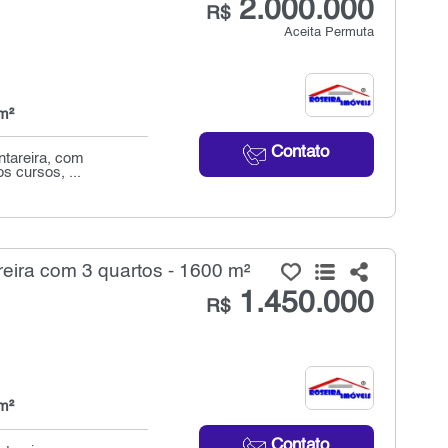
2.000.000
R$
Aceita Permuta
m²
Contato
ntareira, com
s cursos, ...
ira com 3 quartos - 1600 m²
1.450.000
R$
m²
Contato