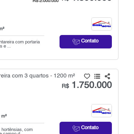
R$ 2.000.000
m²
Contato
ntareira com portaria
 e ...
ira com 3 quartos - 1200 m²
1.750.000
R$
 m²
Contato
s hortênsias, com