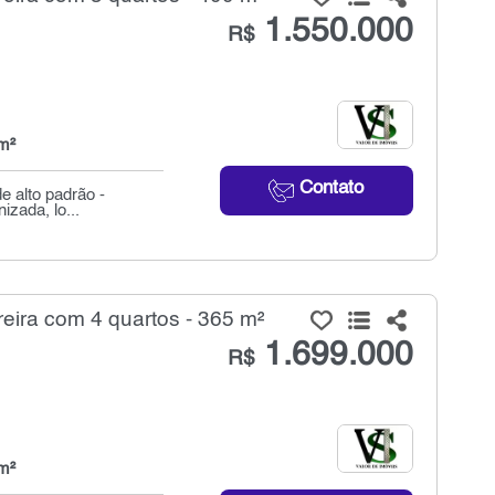
1.550.000
R$
m²
Contato
 alto padrão -
izada, lo...
ira com 4 quartos - 365 m²
1.699.000
R$
m²