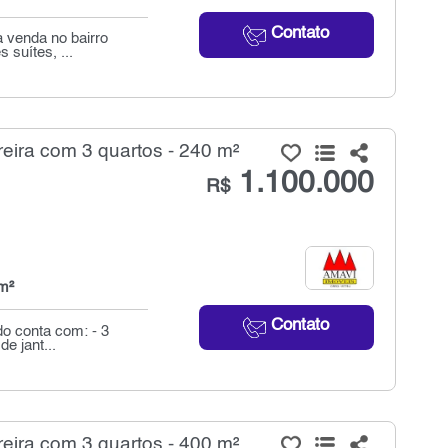
Contato
 venda no bairro
 suítes, ...
ira com 3 quartos - 240 m²
1.100.000
R$
m²
Contato
o conta com: - 3
de jant...
ira com 3 quartos - 400 m²