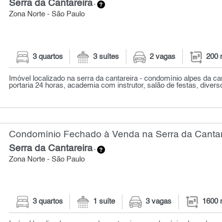
Serra da Cantareira
-
Zona Norte - São Paulo
3 quartos
3 suítes
2 vagas
200 
Imóvel localizado na serra da cantareira - condomínio alpes da ca
portaria 24 horas, academia com instrutor, salão de festas, diverso
Condomínio Fechado à Venda na Serra da Cantare
Serra da Cantareira
-
Zona Norte - São Paulo
3 quartos
1 suíte
3 vagas
1600 