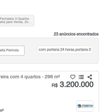
Fechados 3 Quartos
reira para Venda, Zona
orte, SP
23 anúncios encontrados
eita Permuta
ira com 4 quartos - 298 m²
3.200.000
R$
m²