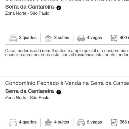
Serra da Cantareira
-
Zona Norte - São Paulo
3 quartos
3 suítes
4 vagas
400 
Casa modernizada com 3 suítes e amplo quintal em condomínio de
sausalito apresentamos esta incrível residência totalmente modern
Condomínio Fechado à Venda na Serra da Cantare
Serra da Cantareira
-
Zona Norte - São Paulo
4 quartos
4 suítes
5 vagas
365 