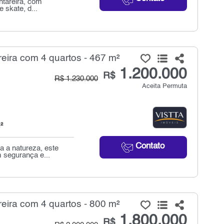
ntareira, com
 skate, d...
ira com 4 quartos - 467 m²
1.200.000
R$
R$ 1.230.000
Aceita Permuta
²
Contato
a a natureza, este
 segurança e...
ira com 4 quartos - 800 m²
1.800.000
R$