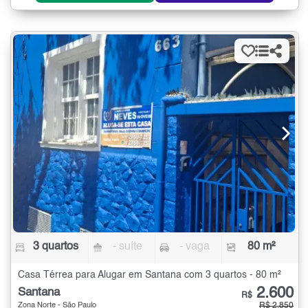
3 quartos
- suíte
- vaga
80 m²
Casa Térrea para Alugar em Santana com 3 quartos - 80 m²
2.600
Santana
R$
Zona Norte - São Paulo
R$ 2.850