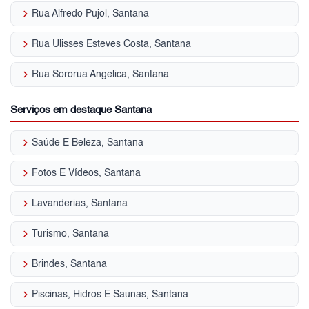
keyboard_arrow_right
Rua Alfredo Pujol, Santana
keyboard_arrow_right
Rua Ulisses Esteves Costa, Santana
keyboard_arrow_right
Rua Sororua Angelica, Santana
Serviços em destaque Santana
keyboard_arrow_right
Saúde E Beleza, Santana
keyboard_arrow_right
Fotos E Vídeos, Santana
keyboard_arrow_right
Lavanderias, Santana
keyboard_arrow_right
Turismo, Santana
keyboard_arrow_right
Brindes, Santana
keyboard_arrow_right
Piscinas, Hidros E Saunas, Santana