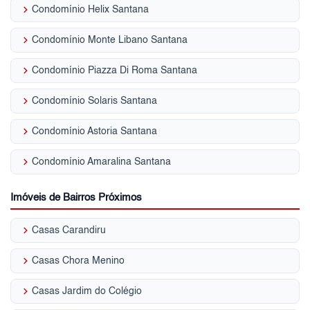
keyboard_arrow_right
Condomínio Helix Santana
keyboard_arrow_right
Condomínio Monte Libano Santana
keyboard_arrow_right
Condomínio Piazza Di Roma Santana
keyboard_arrow_right
Condomínio Solaris Santana
keyboard_arrow_right
Condomínio Astoria Santana
keyboard_arrow_right
Condomínio Amaralina Santana
Imóveis de Bairros Próximos
keyboard_arrow_right
Casas Carandiru
keyboard_arrow_right
Casas Chora Menino
keyboard_arrow_right
Casas Jardim do Colégio