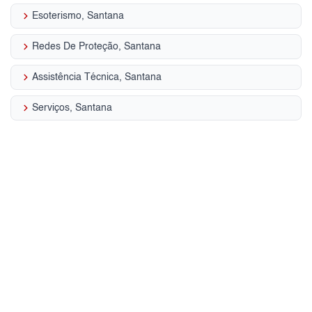
keyboard_arrow_right
Esoterismo, Santana
keyboard_arrow_right
Redes De Proteção, Santana
keyboard_arrow_right
Assistência Técnica, Santana
keyboard_arrow_right
Serviços, Santana