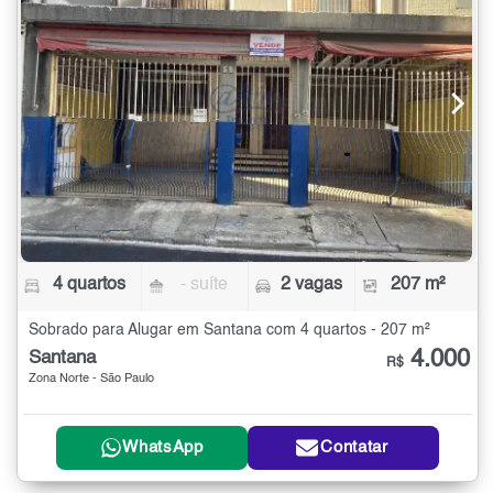
4 quartos
- suíte
2 vagas
207 m²
Sobrado para Alugar em Santana com 4 quartos - 207 m²
4.000
Santana
R$
Zona Norte - São Paulo
WhatsApp
Contatar