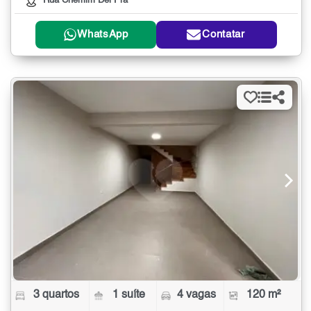
Rua Chemim Del Pra
WhatsApp
Contatar
3 quartos
1 suíte
4 vagas
120 m²