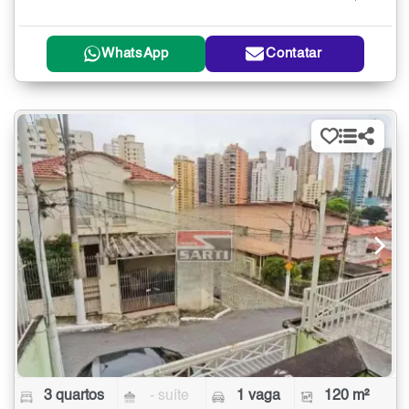
WhatsApp
Contatar
3 quartos
- suíte
1 vaga
120 m²