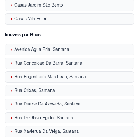
keyboard_arrow_right
Casas Jardim São Bento
keyboard_arrow_right
Casas Vila Ester
Imóveis por Ruas
keyboard_arrow_right
Avenida Agua Fria, Santana
keyboard_arrow_right
Rua Conceicao Da Barra, Santana
keyboard_arrow_right
Rua Engenheiro Mac Lean, Santana
keyboard_arrow_right
Rua Crixas, Santana
keyboard_arrow_right
Rua Duarte De Azevedo, Santana
keyboard_arrow_right
Rua Dr Olavo Egidio, Santana
keyboard_arrow_right
Rua Xavierua Da Veiga, Santana