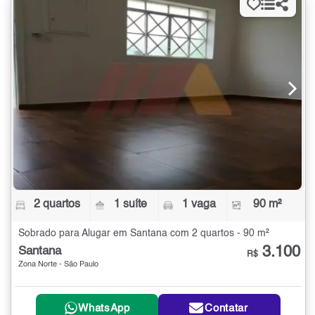
2 quartos
1 suíte
1 vaga
90 m²
Sobrado para Alugar em Santana com 2 quartos - 90 m²
3.100
Santana
R$
Zona Norte - São Paulo
WhatsApp
Contatar