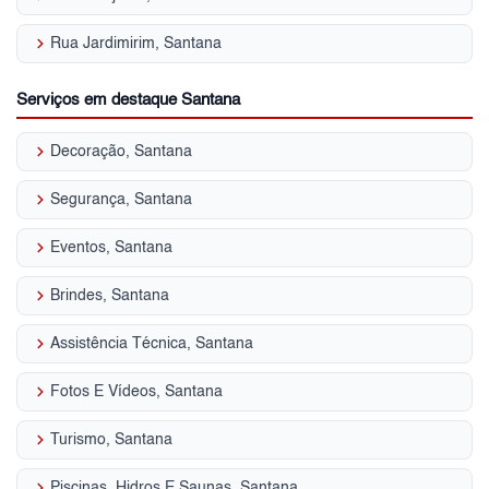
keyboard_arrow_right
Rua Jardimirim, Santana
Serviços em destaque Santana
keyboard_arrow_right
Decoração, Santana
keyboard_arrow_right
Segurança, Santana
keyboard_arrow_right
Eventos, Santana
keyboard_arrow_right
Brindes, Santana
keyboard_arrow_right
Assistência Técnica, Santana
keyboard_arrow_right
Fotos E Vídeos, Santana
keyboard_arrow_right
Turismo, Santana
keyboard_arrow_right
Piscinas, Hidros E Saunas, Santana