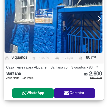
3 quartos
- suíte
- vaga
80 m²
Casa Térrea para Alugar em Santana com 3 quartos - 80 m²
2.600
Santana
R$
Zona Norte - São Paulo
R$ 2.850
WhatsApp
Contatar