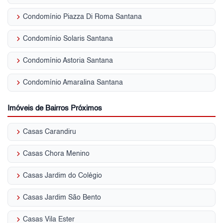
keyboard_arrow_right
Condomínio Piazza Di Roma Santana
keyboard_arrow_right
Condomínio Solaris Santana
keyboard_arrow_right
Condomínio Astoria Santana
keyboard_arrow_right
Condomínio Amaralina Santana
Imóveis de Bairros Próximos
keyboard_arrow_right
Casas Carandiru
keyboard_arrow_right
Casas Chora Menino
keyboard_arrow_right
Casas Jardim do Colégio
keyboard_arrow_right
Casas Jardim São Bento
keyboard_arrow_right
Casas Vila Ester