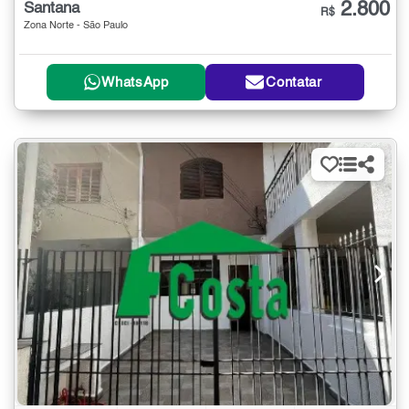
2.800
Santana
R$
Zona Norte - São Paulo
WhatsApp
Contatar