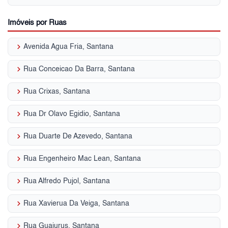
Imóveis por Ruas
keyboard_arrow_right
Avenida Agua Fria, Santana
keyboard_arrow_right
Rua Conceicao Da Barra, Santana
keyboard_arrow_right
Rua Crixas, Santana
keyboard_arrow_right
Rua Dr Olavo Egidio, Santana
keyboard_arrow_right
Rua Duarte De Azevedo, Santana
keyboard_arrow_right
Rua Engenheiro Mac Lean, Santana
keyboard_arrow_right
Rua Alfredo Pujol, Santana
keyboard_arrow_right
Rua Xavierua Da Veiga, Santana
keyboard_arrow_right
Rua Guajurus, Santana