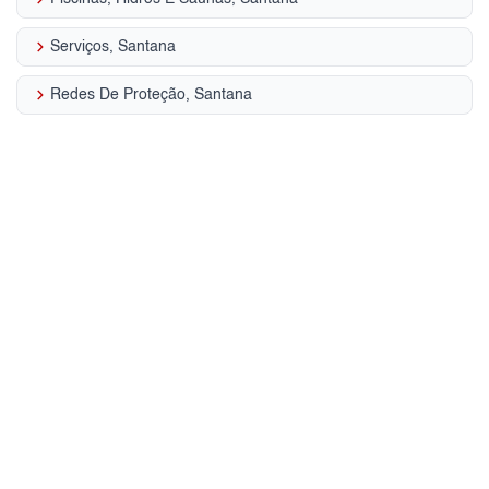
keyboard_arrow_right
Serviços, Santana
keyboard_arrow_right
Redes De Proteção, Santana