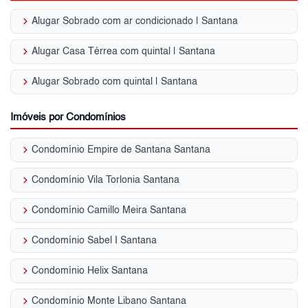
keyboard_arrow_right
Alugar Sobrado com ar condicionado | Santana
keyboard_arrow_right
Alugar Casa Térrea com quintal | Santana
keyboard_arrow_right
Alugar Sobrado com quintal | Santana
Imóveis por Condomínios
keyboard_arrow_right
Condomínio Empire de Santana Santana
keyboard_arrow_right
Condomínio Vila Torlonia Santana
keyboard_arrow_right
Condomínio Camillo Meira Santana
keyboard_arrow_right
Condomínio Sabel I Santana
keyboard_arrow_right
Condomínio Helix Santana
keyboard_arrow_right
Condomínio Monte Libano Santana