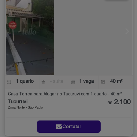
1 quarto
- suíte
1 vaga
40 m²
Casa Térrea para Alugar no Tucuruvi com 1 quarto - 40 m²
2.100
Tucuruvi
R$
Zona Norte - São Paulo
Contatar