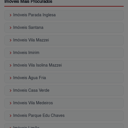
Imóveis Mais Procurados
keyboard_arrow_right
Imóveis Parada Inglesa
keyboard_arrow_right
Imóveis Santana
keyboard_arrow_right
Imóveis Vila Mazzei
keyboard_arrow_right
Imóveis Imirim
keyboard_arrow_right
Imóveis Vila Isolina Mazzei
keyboard_arrow_right
Imóveis Água Fria
keyboard_arrow_right
Imóveis Casa Verde
keyboard_arrow_right
Imóveis Vila Medeiros
keyboard_arrow_right
Imóveis Parque Edu Chaves