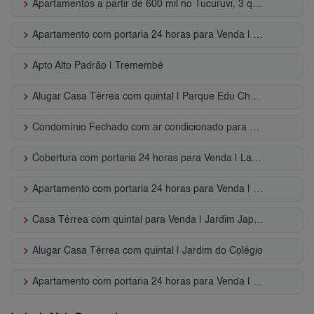
keyboard_arrow_right
Apartamentos a partir de 600 mil no Tucuruvi, 3 quartos, Zona Norte, SP
keyboard_arrow_right
Apartamento com portaria 24 horas para Venda | Vila Paiva
keyboard_arrow_right
Apto Alto Padrão | Tremembé
keyboard_arrow_right
Alugar Casa Térrea com quintal | Parque Edu Chaves
keyboard_arrow_right
Condomínio Fechado com ar condicionado para Venda | Santa Teresinha
keyboard_arrow_right
Cobertura com portaria 24 horas para Venda | Lauzane Paulista
keyboard_arrow_right
Apartamento com portaria 24 horas para Venda | Cachoeirinha
keyboard_arrow_right
Casa Térrea com quintal para Venda | Jardim Japão
keyboard_arrow_right
Alugar Casa Térrea com quintal | Jardim do Colégio
keyboard_arrow_right
Apartamento com portaria 24 horas para Venda | Vila Bela Vista (Zona Norte)