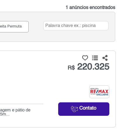
1 anúncios encontrados
eita Permuta
220.325
R$
Contato
ragem e pátio de
,5m...