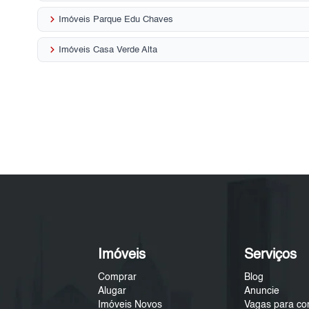
keyboard_arrow_right
Imóveis Parque Edu Chaves
keyboard_arrow_right
Imóveis Casa Verde Alta
Imóveis
Serviços
Comprar
Blog
Alugar
Anuncie
Imóveis Novos
Vagas para co