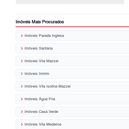
Imóveis Mais Procurados
keyboard_arrow_right
Imóveis Parada Inglesa
keyboard_arrow_right
Imóveis Santana
keyboard_arrow_right
Imóveis Vila Mazzei
keyboard_arrow_right
Imóveis Imirim
keyboard_arrow_right
Imóveis Vila Isolina Mazzei
keyboard_arrow_right
Imóveis Água Fria
keyboard_arrow_right
Imóveis Casa Verde
keyboard_arrow_right
Imóveis Vila Medeiros