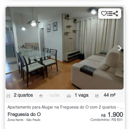
2 quartos
- suíte
1 vaga
44 m²
Apartamento para Alugar na Freguesia do Ó com 2 quartos - 44 m²
1.900
Freguesia do Ó
R$
Condomínio: R$ 601
Zona Norte - São Paulo