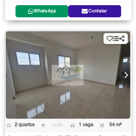
WhatsApp
Contatar
2 quartos
- suíte
1 vaga
54 m²