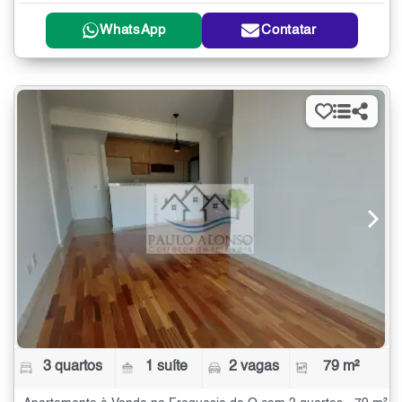
WhatsApp
Contatar
3 quartos
1 suíte
2 vagas
79 m²