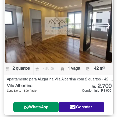
2 quartos
- suíte
1 vaga
42 m²
Apartamento para Alugar na Vila Albertina com 2 quartos - 42 m²
2.700
Vila Albertina
R$
Condomínio: R$ 600
Zona Norte - São Paulo
WhatsApp
Contatar