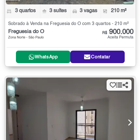
3 quartos
3 suítes
3 vagas
210 m²
Sobrado à Venda na Freguesia do Ó com 3 quartos - 210 m²
900.000
Freguesia do Ó
R$
Aceita Permuta
Zona Norte - São Paulo
WhatsApp
Contatar