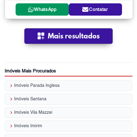
WhatsApp
Contatar
Imóveis Mais Procurados
keyboard_arrow_right
Imóveis Parada Inglesa
keyboard_arrow_right
Imóveis Santana
keyboard_arrow_right
Imóveis Vila Mazzei
keyboard_arrow_right
Imóveis Imirim