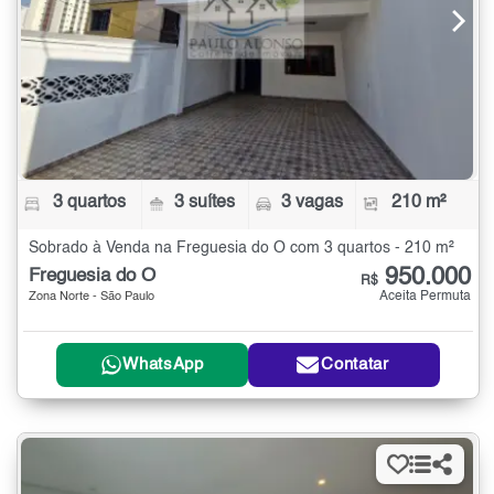
3 quartos
3 suítes
3 vagas
210 m²
Sobrado à Venda na Freguesia do Ó com 3 quartos - 210 m²
950.000
Freguesia do Ó
R$
Aceita Permuta
Zona Norte - São Paulo
WhatsApp
Contatar