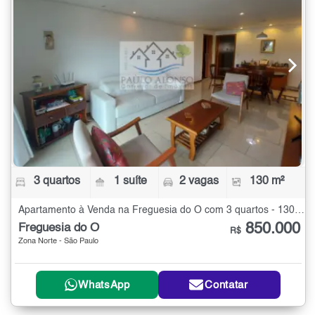
3 quartos
1 suíte
2 vagas
130 m²
Apartamento à Venda na Freguesia do Ó com 3 quartos - 130 m²
850.000
Freguesia do Ó
R$
Zona Norte - São Paulo
WhatsApp
Contatar