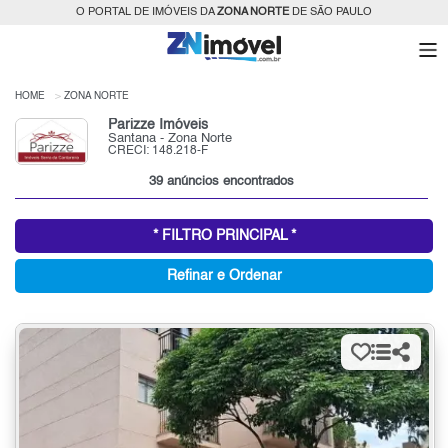
O PORTAL DE IMÓVEIS DA
ZONA NORTE
DE SÃO PAULO
HOME
ZONA NORTE
Parizze Imóveis
Santana - Zona Norte
CRECI: 148.218-F
39 anúncios encontrados
* FILTRO PRINCIPAL *
Refinar e Ordenar