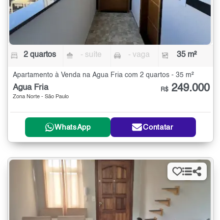
2 quartos
- suíte
- vaga
35 m²
Apartamento à Venda na Água Fria com 2 quartos - 35 m²
249.000
Água Fria
R$
Zona Norte - São Paulo
WhatsApp
Contatar