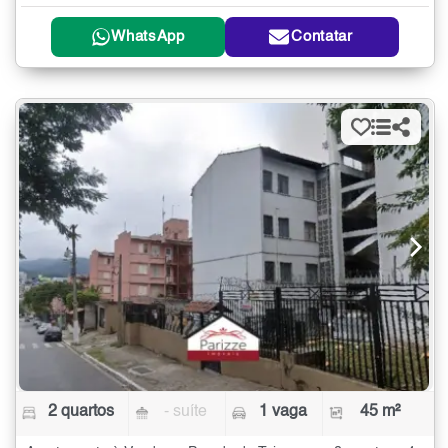
WhatsApp
Contatar
2 quartos
- suíte
1 vaga
45 m²