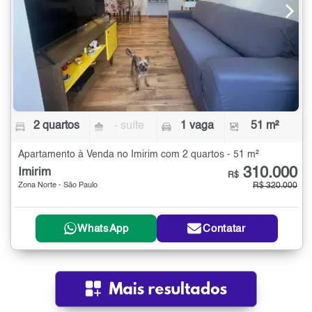
2 quartos
- suíte
1 vaga
51 m²
Apartamento à Venda no Imirim com 2 quartos - 51 m²
310.000
Imirim
R$
Zona Norte - São Paulo
R$ 320.000
WhatsApp
Contatar