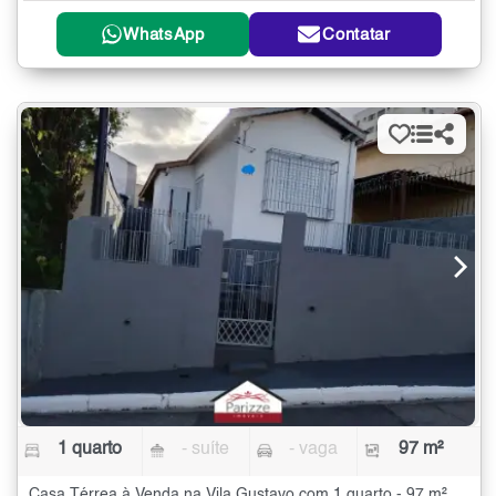
WhatsApp
Contatar
1 quarto
- suíte
- vaga
97 m²
Casa Térrea à Venda na Vila Gustavo com 1 quarto - 97 m²