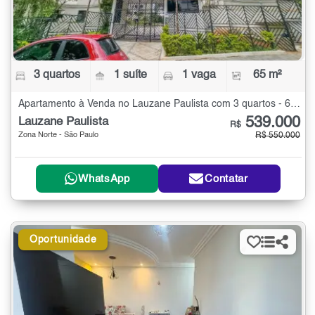
3 quartos
1 suíte
1 vaga
65 m²
Apartamento à Venda no Lauzane Paulista com 3 quartos - 65 m²
539.000
Lauzane Paulista
R$
Zona Norte - São Paulo
R$ 550.000
WhatsApp
Contatar
Oportunidade