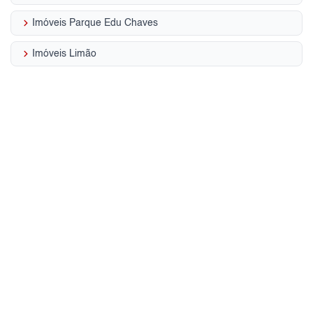
keyboard_arrow_right
Imóveis Parque Edu Chaves
keyboard_arrow_right
Imóveis Limão