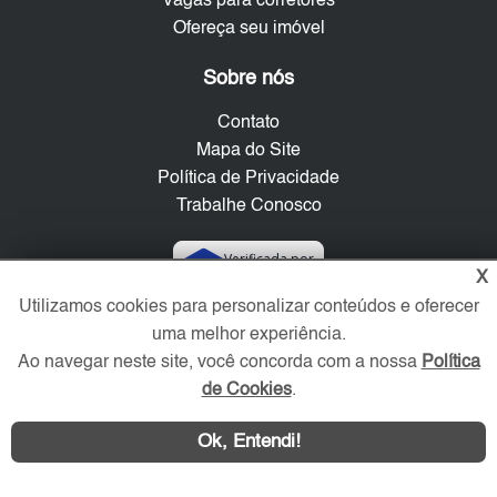
Vagas para corretores
Ofereça seu imóvel
Sobre nós
Contato
Mapa do Site
Política de Privacidade
Trabalhe Conosco
Verificada por
X
Utilizamos cookies para personalizar conteúdos e oferecer
Redes Sociais
uma melhor experiência.
Ao navegar neste site, você concorda com a nossa
Política
de Cookies
.
Ok, Entendi!