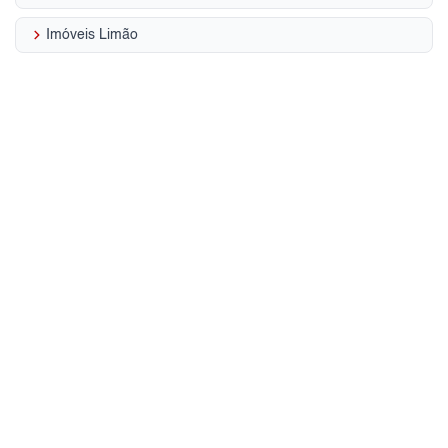
keyboard_arrow_right
Imóveis Limão