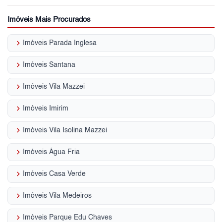
Imóveis Mais Procurados
keyboard_arrow_right
Imóveis Parada Inglesa
keyboard_arrow_right
Imóveis Santana
keyboard_arrow_right
Imóveis Vila Mazzei
keyboard_arrow_right
Imóveis Imirim
keyboard_arrow_right
Imóveis Vila Isolina Mazzei
keyboard_arrow_right
Imóveis Água Fria
keyboard_arrow_right
Imóveis Casa Verde
keyboard_arrow_right
Imóveis Vila Medeiros
keyboard_arrow_right
Imóveis Parque Edu Chaves