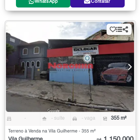
WhatsApp
Contatar
-
- suíte
- vaga
355 m²
Terreno à Venda na Vila Guilherme - 355 m²
1.150.000
Vila Guilherme