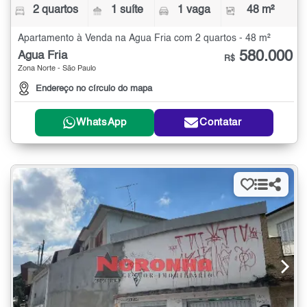
2 quartos
1 suíte
1 vaga
48 m²
Apartamento à Venda na Água Fria com 2 quartos - 48 m²
580.000
Água Fria
R$
Zona Norte - São Paulo
Endereço no círculo do mapa
WhatsApp
Contatar