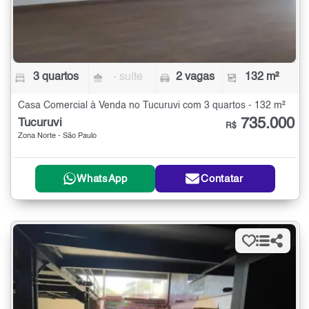
3 quartos
- suíte
2 vagas
132 m²
Casa Comercial à Venda no Tucuruvi com 3 quartos - 132 m²
735.000
Tucuruvi
R$
Zona Norte - São Paulo
WhatsApp
Contatar