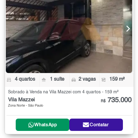
4 quartos
1 suíte
2 vagas
159 m²
Sobrado à Venda na Vila Mazzei com 4 quartos - 159 m²
735.000
Vila Mazzei
R$
Zona Norte - São Paulo
WhatsApp
Contatar