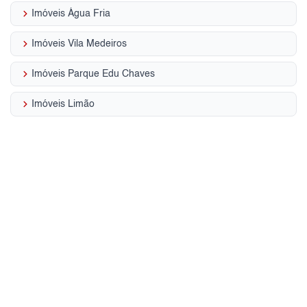
keyboard_arrow_right
Imóveis Água Fria
keyboard_arrow_right
Imóveis Vila Medeiros
keyboard_arrow_right
Imóveis Parque Edu Chaves
keyboard_arrow_right
Imóveis Limão