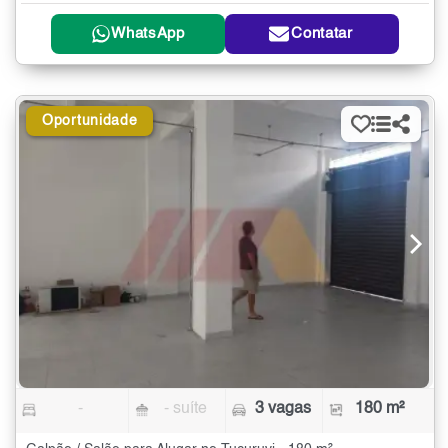
WhatsApp
Contatar
Oportunidade
-
- suíte
3 vagas
180 m²