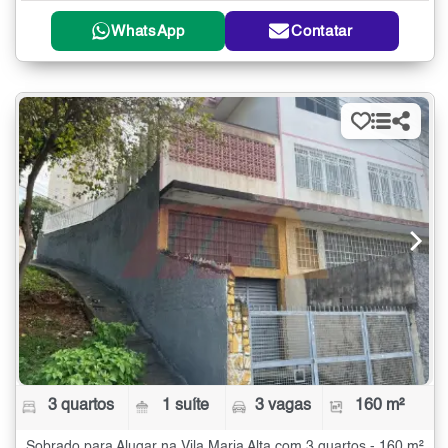
WhatsApp
Contatar
3 quartos
1 suíte
3 vagas
160 m²
Sobrado para Alugar na Vila Maria Alta com 3 quartos - 160 m²