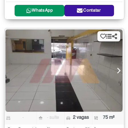
WhatsApp
Contatar
-
- suíte
2 vagas
75 m²