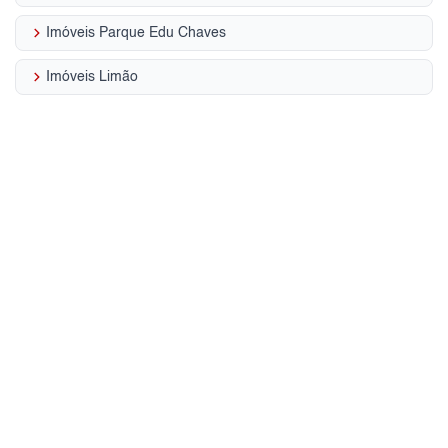
keyboard_arrow_right
Imóveis Parque Edu Chaves
keyboard_arrow_right
Imóveis Limão