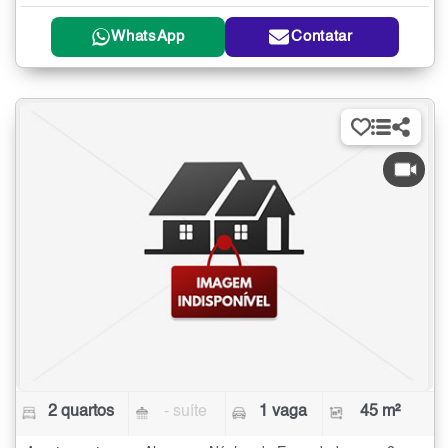
WhatsApp
Contatar
2 quartos
- suíte
1 vaga
45 m²