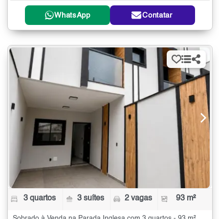
WhatsApp
Contatar
3 quartos
3 suítes
2 vagas
93 m²
Sobrado à Venda na Parada Inglesa com 3 quartos - 93 m²