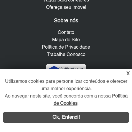
Vagas para corretores
Ofereça seu imóvel
Sobre nós
Contato
Mapa do Site
Política de Privacidade
Trabalhe Conosco
Verificada por
X
Utilizamos cookies para personalizar conteúdos e oferecer
Redes Sociais
uma melhor experiência.
Ao navegar neste site, você concorda com a nossa
Política
de Cookies
.
Ok, Entendi!