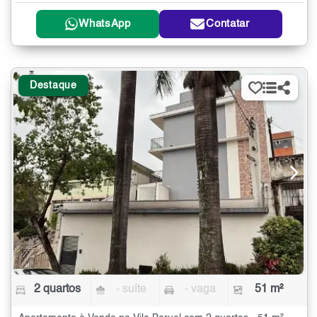
WhatsApp
Contatar
Destaque
2 quartos
- suíte
- vaga
51 m²