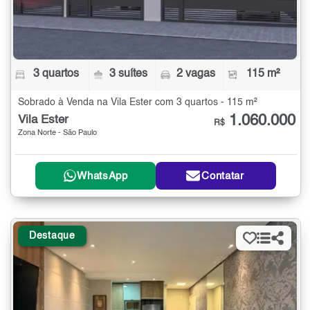
3 quartos
3 suítes
2 vagas
115 m²
Sobrado à Venda na Vila Ester com 3 quartos - 115 m²
1.060.000
Vila Ester
R$
Zona Norte - São Paulo
WhatsApp
Contatar
Destaque