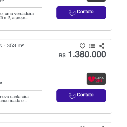
m²
Contato
o, uma verdadeira
5 m2, a propr...
 - 353 m²
1.380.000
R$
²
Contato
nova cantareira
nquilidade e...