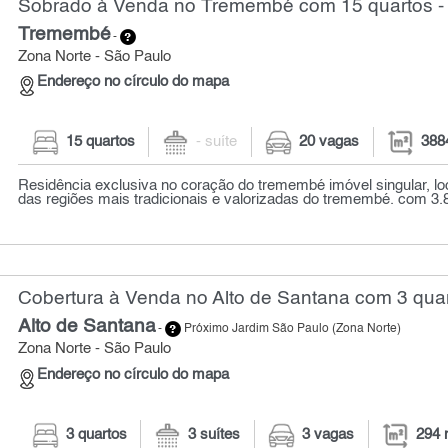
Sobrado à Venda no Tremembé com 15 quartos -
Tremembé
-
Zona Norte - São Paulo
Endereço no círculo do mapa
15 quartos
- suíte
20 vagas
388
Residência exclusiva no coração do tremembé imóvel singular, l
das regiões mais tradicionais e valorizadas do tremembé. com 3.8
Cobertura à Venda no Alto de Santana com 3 quar
Alto de Santana
-
Próximo Jardim São Paulo (Zona Norte)
Zona Norte - São Paulo
Endereço no círculo do mapa
3 quartos
3 suítes
3 vagas
294 