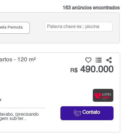
163 anúncios encontrados
eita Permuta
artos - 120 m²
490.000
R$
²
Contato
lavabo, (precisando
em sub-ter...