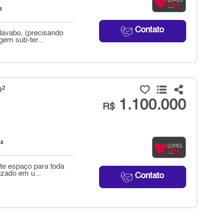
²
Contato
lavabo, (precisando
em sub-ter...
m²
1.100.000
R$
²
te espaço para toda
izado em u...
Contato