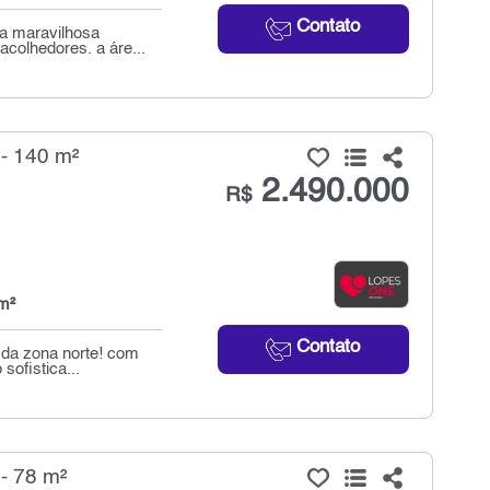
Contato
ta maravilhosa
colhedores. a áre...
- 140 m²
2.490.000
R$
m²
Contato
da zona norte! com
sofistica...
- 78 m²