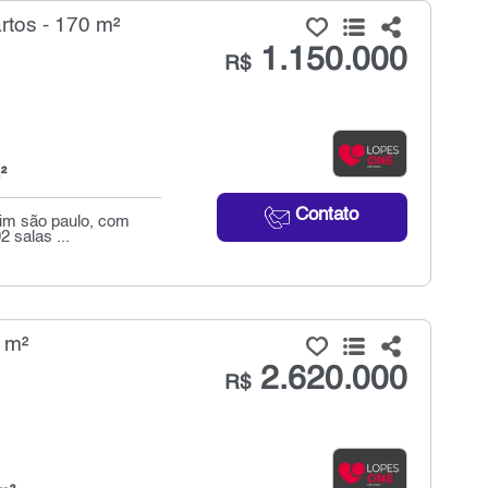
tos - 170 m²
1.150.000
R$
²
Contato
dim são paulo, com
 salas ...
 m²
2.620.000
R$