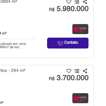
 3884 m²
5.980.000
R$
4 m²
Contato
ocalizado em uma
84m² de terr...
tos - 294 m²
3.700.000
R$
m²