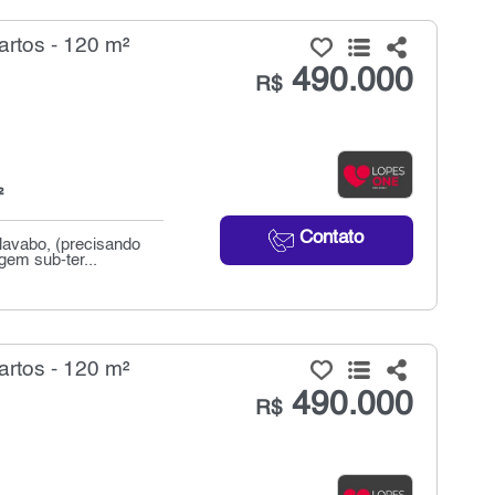
artos - 120 m²
490.000
R$
²
Contato
lavabo, (precisando
em sub-ter...
artos - 120 m²
490.000
R$