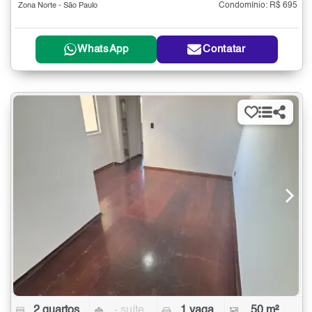
Condomínio: R$ 695
Zona Norte - São Paulo
WhatsApp
Contatar
2 quartos
- suíte
1 vaga
50 m²