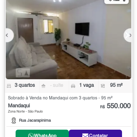
3 quartos
- suíte
1 vaga
95 m²
Sobrado à Venda no Mandaqui com 3 quartos - 95 m²
550.000
Mandaqui
R$
Zona Norte - São Paulo
Rua Jacarapinima
WhatsApp
Contatar