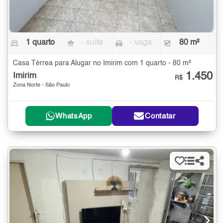
1 quarto
- suíte
- vaga
80 m²
Casa Térrea para Alugar no Imirim com 1 quarto - 80 m²
1.450
Imirim
R$
Zona Norte - São Paulo
WhatsApp
Contatar