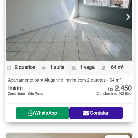
2 quartos
1 suíte
1 vaga
64 m²
Apartamento para Alugar no Imirim com 2 quartos - 64 m²
2.450
Imirim
R$
Condomínio: R$ 850
Zona Norte - São Paulo
WhatsApp
Contatar