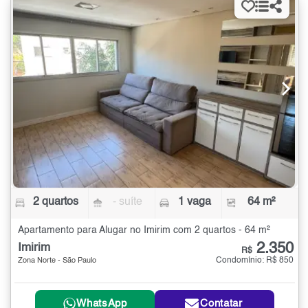
2 quartos
- suíte
1 vaga
64 m²
Apartamento para Alugar no Imirim com 2 quartos - 64 m²
2.350
Imirim
R$
Condomínio: R$ 850
Zona Norte - São Paulo
WhatsApp
Contatar