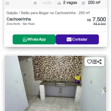
-
- suíte
2 vagas
250 m²
Galpão / Salão para Alugar na Cachoeirinha - 250 m²
7.500
Cachoeirinha
R$
Zona Norte - São Paulo
R$ 9.500
WhatsApp
Contatar