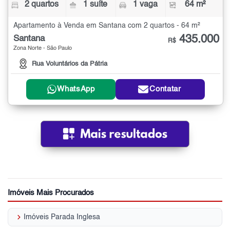
2 quartos
1 suíte
1 vaga
64 m²
Apartamento à Venda em Santana com 2 quartos - 64 m²
435.000
Santana
R$
Zona Norte - São Paulo
Rua Voluntários da Pátria
WhatsApp
Contatar
Imóveis Mais Procurados
keyboard_arrow_right
Imóveis Parada Inglesa