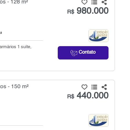
os - 128 m²
980.000
R$
²
rmários 1 suíte,
Contato
os - 150 m²
440.000
R$