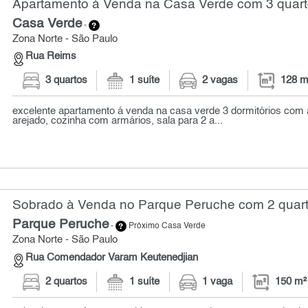
Apartamento à Venda na Casa Verde com 3 quart
Casa Verde
-
Zona Norte - São Paulo
Rua Reims
3 quartos
1 suíte
2 vagas
128 m
excelente apartamento á venda na casa verde 3 dormitórios com a
arejado, cozinha com armários, sala para 2 a...
Sobrado à Venda no Parque Peruche com 2 quart
Parque Peruche
-
Próximo Casa Verde
Zona Norte - São Paulo
Rua Comendador Varam Keutenedjian
2 quartos
1 suíte
1 vaga
150 m²