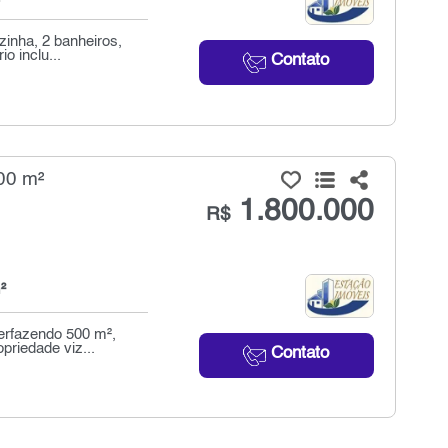
zinha, 2 banheiros,
o inclu...
Contato
00 m²
1.800.000
R$
²
perfazendo 500 m²,
priedade viz...
Contato