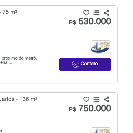
- 75 m²
530.000
R$
) próximo do metrô.
ria....
Contato
artos - 136 m²
750.000
R$
²