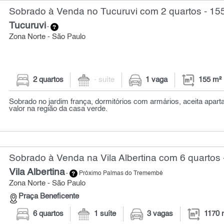
Sobrado à Venda no Tucuruvi com 2 quartos - 15
Tucuruvi
-
Zona Norte - São Paulo
2 quartos
- suíte
1 vaga
155 m²
Sobrado no jardim frança, dormitórios com armários, aceita apar
valor na região da casa verde.
Sobrado à Venda na Vila Albertina com 6 quartos 
Vila Albertina
-
Próximo Palmas do Tremembé
Zona Norte - São Paulo
Praça Beneficente
6 quartos
1 suíte
3 vagas
1170 