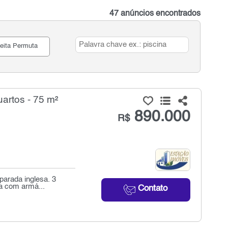
47 anúncios encontrados
eita Permuta
artos - 75 m²
890.000
R$
parada inglesa. 3
ha com armá...
Contato