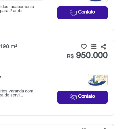
uídos, acabamento
para 2 ambi...
Contato
 198 m²
950.000
R$
²
artos varanda com
a de servi...
Contato