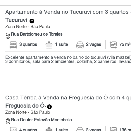
Apartamento à Venda no Tucuruvi com 3 quartos 
Tucuruvi
-
Zona Norte - São Paulo
Rua Bartolomeu de Torales
3 quartos
1 suíte
2 vagas
75 m²
Excelente apartamento a venda no bairro do tucuruvi (vila mazzei
3 dormitórios, sala para 2 ambientes, cozinha, 2 banheiros, lavande
Casa Térrea à Venda na Freguesia do Ó com 4 qu
Freguesia do Ó
-
Zona Norte - São Paulo
Rua Doutor Estevão Montebello
4 quartos
1 suíte
3 vagas
136 m