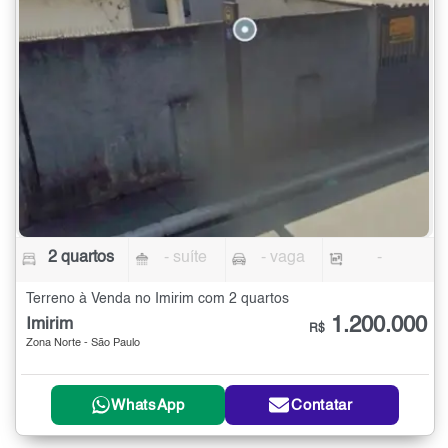
2 quartos
- suíte
- vaga
-
Terreno à Venda no Imirim com 2 quartos
1.200.000
Imirim
R$
Zona Norte - São Paulo
WhatsApp
Contatar