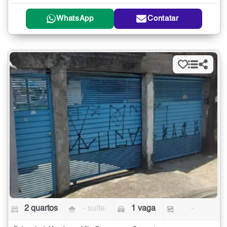
WhatsApp
Contatar
2 quartos
- suíte
1 vaga
-