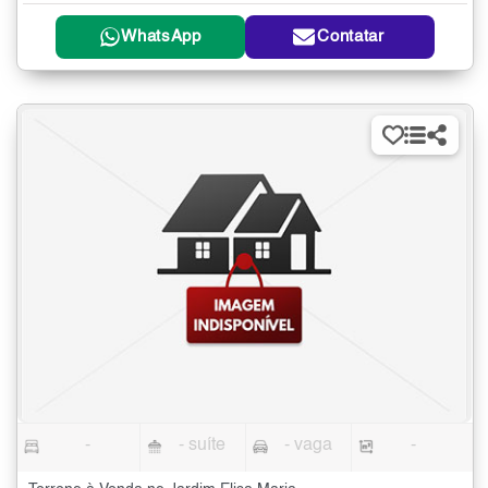
WhatsApp
Contatar
-
- suíte
- vaga
-