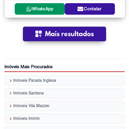
WhatsApp
Contatar
Imóveis Mais Procurados
keyboard_arrow_right
Imóveis Parada Inglesa
keyboard_arrow_right
Imóveis Santana
keyboard_arrow_right
Imóveis Vila Mazzei
keyboard_arrow_right
Imóveis Imirim